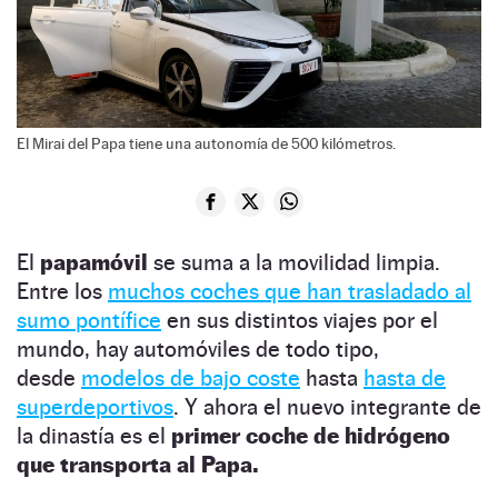
El Mirai del Papa tiene una autonomía de 500 kilómetros.
El
papamóvil
se suma a la movilidad limpia.
Entre los
muchos coches que han trasladado al
sumo pontífice
en sus distintos viajes por el
mundo, hay automóviles de todo tipo,
desde
modelos de bajo coste
hasta
hasta de
superdeportivos
. Y ahora el nuevo integrante de
la dinastía es el
primer coche de hidrógeno
que transporta al Papa.