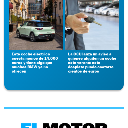
Este coche eléctrico
La OCU lanza un aviso a
cuesta menos de 14.000
quienes alquilen un coche
euros y tiene algo que
este verano: este
muchos BMW ya no
despiste puede costarte
ofrecen
cientos de euros