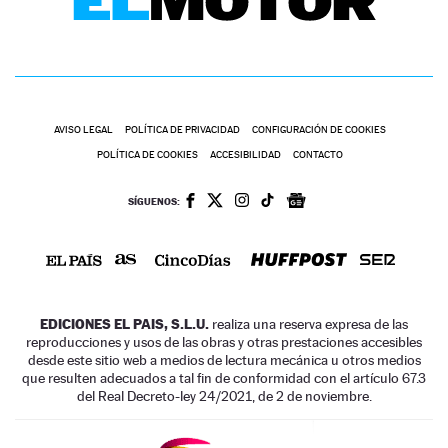
AVISO LEGAL
POLÍTICA DE PRIVACIDAD
CONFIGURACIÓN DE COOKIES
POLÍTICA DE COOKIES
ACCESIBILIDAD
CONTACTO
SÍGUENOS:
EDICIONES EL PAIS, S.L.U.
realiza una reserva expresa de las
reproducciones y usos de las obras y otras prestaciones accesibles
desde este sitio web a medios de lectura mecánica u otros medios
que resulten adecuados a tal fin de conformidad con el artículo 67.3
del Real Decreto-ley 24/2021, de 2 de noviembre.