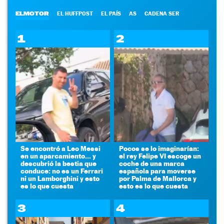
ELMOTOR
EL HUFFPOST
EL PAÍS
AS
CADENA SER
1
2
Se encontró a Leo Messi
Pocos se lo imaginarían:
en un aparcamiento... y
el rey Felipe VI escoge un
descubrió la bestia que
coche de una marca
conduce: no es un Ferrari
española para moverse
ni un Lamborghini y esto
por Palma de Mallorca y
es lo que cuesta
esto es lo que cuesta
3
4