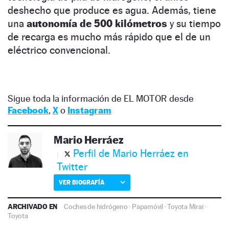
deshecho que produce es agua. Además, tiene
una
autonomía de 500 kilómetros
y su tiempo
de recarga es mucho más rápido que el de un
eléctrico convencional.
Sigue toda la información de EL MOTOR desde
Facebook
,
X
o
Instagram
Mario Herráez
Perfil de Mario Herráez en
Twitter
VER BIOGRAFÍA
ARCHIVADO EN
Coches de hidrógeno
·
Papamóvil
·
Toyota Mirai
·
Toyota