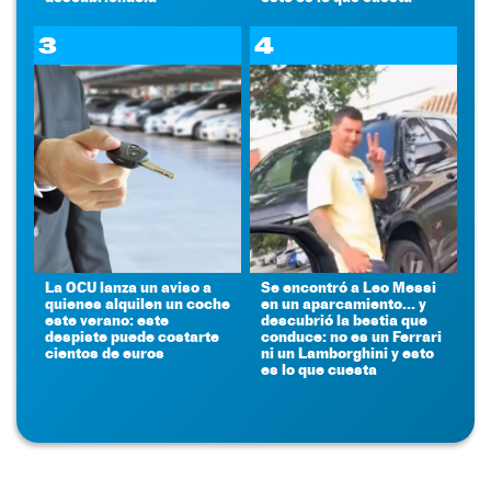
3
4
La OCU lanza un aviso a
Se encontró a Leo Messi
quienes alquilen un coche
en un aparcamiento... y
este verano: este
descubrió la bestia que
despiste puede costarte
conduce: no es un Ferrari
cientos de euros
ni un Lamborghini y esto
es lo que cuesta