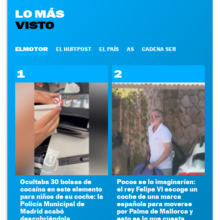
LO MÁS
VISTO
ELMOTOR
EL HUFFPOST
EL PAÍS
AS
CADENA SER
1
2
Ocultaba 30 bolsas de
Pocos se lo imaginarían:
cocaína en este elemento
el rey Felipe VI escoge un
para niños de su coche: la
coche de una marca
Policía Municipal de
española para moverse
Madrid acabó
por Palma de Mallorca y
descubriéndola
esto es lo que cuesta