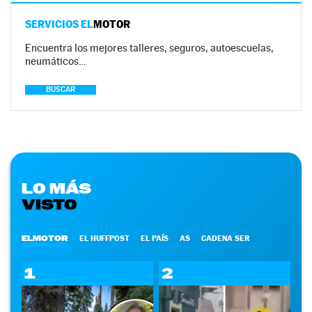
SERVICIOS EL
MOTOR
Encuentra los mejores talleres, seguros, autoescuelas,
neumáticos…
BUSCAR
LO MÁS
VISTO
ELMOTOR
EL HUFFPOST
EL PAÍS
AS
CADENA SER
1
2