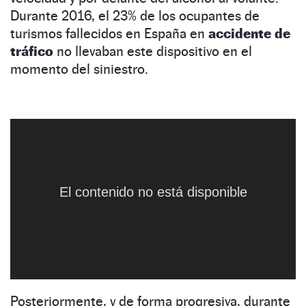
Durante 2016, el 23% de los ocupantes de
turismos fallecidos en España en
accidente de
tráfico
no llevaban este dispositivo en el
momento del siniestro.
Por esa razón, durante esta semana,
Así vigilan el uso del cinturón las cámaras de la DGT | El Motor
NaN:NaN:NaN
coincidiendo con el estreno de los nuevos
radares, la DGT va a intensificar la vigilancia del
uso de los
dispositivos de retención,
tanto los
El contenido no está disponible
cinturones de seguridad como las
sillas
infantiles homologadas.
A los controles a pie
de carretera de la Guardia Civil se sumarán la
vigilancia desde el aire de los helicópteros
Pegasus.
Posteriormente, y de forma progresiva, durante