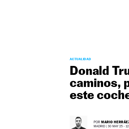
NEWSLETTER
SÍGUENOS
ACTUALIDAD
Donald Tr
caminos, p
este coche
MARIO HERRÁE
POR
MADRID |
30 MAY 25 - 12