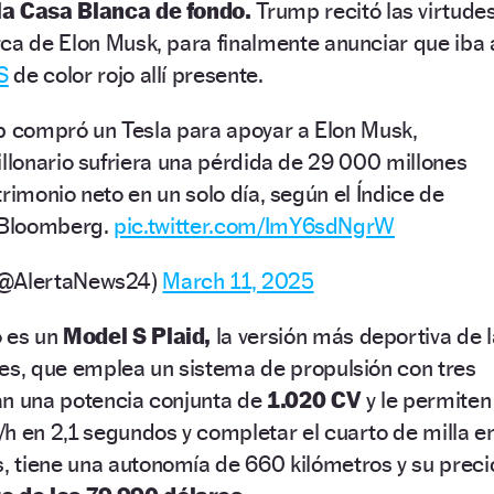
la Casa Blanca de fondo.
Trump recitó las virtude
ca de Elon Musk, para finalmente anunciar que iba 
S
de color rojo allí presente.
p compró un Tesla para apoyar a Elon Musk,
illonario sufriera una pérdida de 29 000 millones
rimonio neto en un solo día, según el Índice de
e Bloomberg.
pic.twitter.com/ImY6sdNgrW
(@AlertaNews24)
March 11, 2025
o es un
Model S Plaid,
la versión más deportiva de l
nes, que emplea un sistema de propulsión con tres
an una potencia conjunta de
1.020 CV
y le permiten
h en 2,1 segundos y completar el cuarto de milla e
 tiene una autonomía de 660 kilómetros y su preci