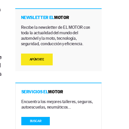
a
NEWSLETTER EL
MOTOR
Recibe la newsletter de EL MOTOR con
toda la actualidad del mundo del
automóvil y la moto, tecnología,
seguridad, conducción y eficiencia.
e
APÚNTATE
l
s
SERVICIOS EL
MOTOR
Encuentra los mejores talleres, seguros,
autoescuelas, neumáticos…
BUSCAR