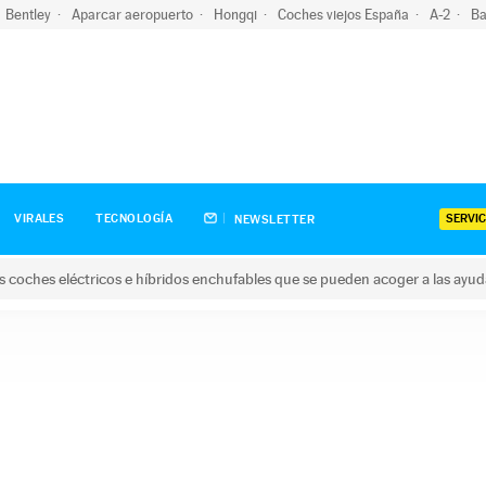
Bentley
Aparcar aeropuerto
Hongqi
Coches viejos España
A-2
Ba
SERVIC
VIRALES
TECNOLOGÍA
NEWSLETTER
s coches eléctricos e híbridos enchufables que se pueden acoger a las ayu
hes eléctricos e híbridos enchufables que se pueden acoger a la