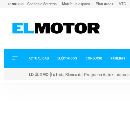
Coches eléctricos
Matrícula españa
Plan Auto+
VTC
ES NOTICIA:
ACTUALIDAD
ELÉCTRICOS
CONDUCIR
ACTUALIDAD
ELÉCTRICOS
CONDUCIR
PRUEBAS
PRUEBAS
Saltar
VIRALES
LO ÚLTIMO
La Lista Blanca del Programa Auto+: todos lo
al
PODCAST
LO ÚLTIMO
La Lista Blanca del Programa Auto+: todos los coc
contenido
MOTOS
TECNOLOGÍA
SUPERCOCHES
MOTORTV
PREMIOS
SERVICIOS