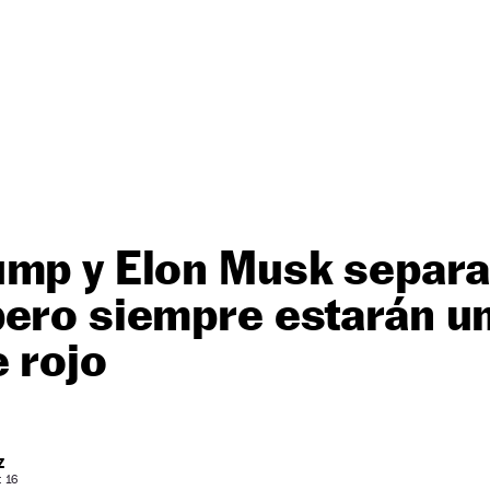
ump y Elon Musk separa
ero siempre estarán u
 rojo
Z
: 16