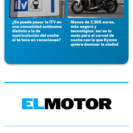
¿Se puede pasar la ITV en
Menos de 2.500 euros,
una comunidad autónoma
más segura y
distinta a la de
tecnológica: así es la
matriculación del coche
moto para el carnet de
si te toca en vacaciones?
coche con la que Kymco
quiere dominar la ciudad