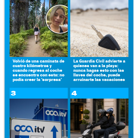
Volvió de una caminata de
La Guardia Civil advierte a
cuatro kilómetros y
quienes van a la playa:
cuando regresa al coche
nunca hagas esto con las
se encuentra con esto: no
llaves del coche, puede
podía creer la 'sorpresa'
arruinarte las vacaciones
3
4