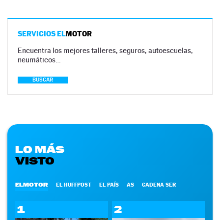
SERVICIOS EL
MOTOR
Encuentra los mejores talleres, seguros, autoescuelas,
neumáticos…
BUSCAR
LO MÁS
VISTO
ELMOTOR
EL HUFFPOST
EL PAÍS
AS
CADENA SER
1
2