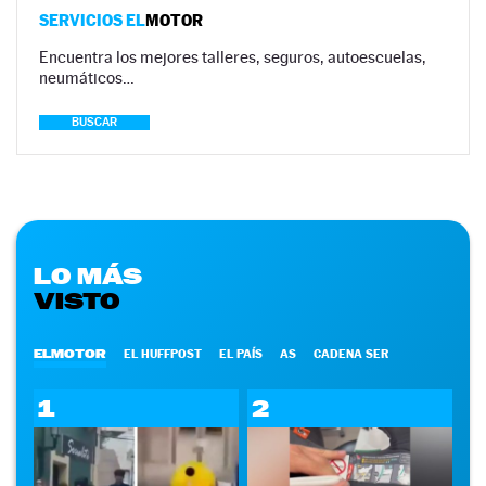
SERVICIOS EL
MOTOR
Encuentra los mejores talleres, seguros, autoescuelas,
neumáticos…
BUSCAR
LO MÁS
VISTO
ELMOTOR
EL HUFFPOST
EL PAÍS
AS
CADENA SER
1
2