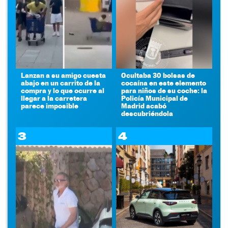
Lanzan a su amigo cuesta
Ocultaba 30 bolsas de
abajo en un carrito de la
cocaína en este elemento
compra y lo que ocurre al
para niños de su coche: la
llegar a la carretera
Policía Municipal de
parece imposible
Madrid acabó
descubriéndola
3
4