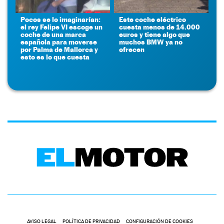
Pocos se lo imaginarían:
Este coche eléctrico
el rey Felipe VI escoge un
cuesta menos de 14.000
coche de una marca
euros y tiene algo que
española para moverse
muchos BMW ya no
por Palma de Mallorca y
ofrecen
esto es lo que cuesta
AVISO LEGAL
POLÍTICA DE PRIVACIDAD
CONFIGURACIÓN DE COOKIES