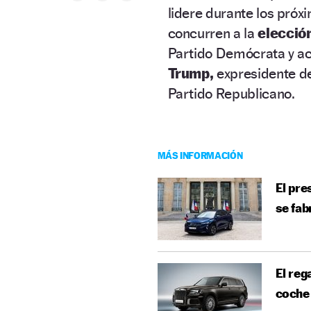
lidere durante los próx
concurren a la
elecció
Partido Demócrata y act
Trump,
expresidente de
Partido Republicano.
MÁS INFORMACIÓN
El pre
se fab
El reg
coche