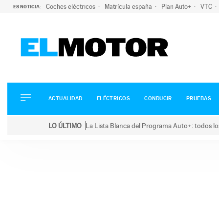
Coches eléctricos
Matrícula españa
Plan Auto+
VTC
ES NOTICIA:
ACTUALIDAD
ELÉCTRICOS
CONDUCIR
ACTUALIDAD
ELÉCTRICOS
CONDUCIR
PRUEBAS
PRUEBAS
Saltar
VIRALES
LO ÚLTIMO
La Lista Blanca del Programa Auto+: todos lo
al
PODCAST
LO ÚLTIMO
La Lista Blanca del Programa Auto+: todos los coc
contenido
MOTOS
TECNOLOGÍA
SUPERCOCHES
MOTORTV
PREMIOS
SERVICIOS