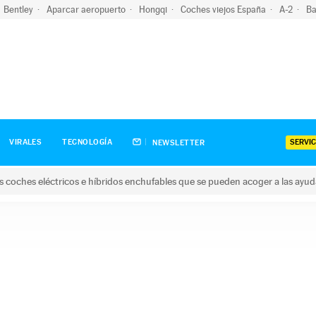
Bentley
Aparcar aeropuerto
Hongqi
Coches viejos España
A-2
Ba
SERVIC
VIRALES
TECNOLOGÍA
NEWSLETTER
s coches eléctricos e híbridos enchufables que se pueden acoger a las ayu
hes eléctricos e híbridos enchufables que se pueden acoger a la