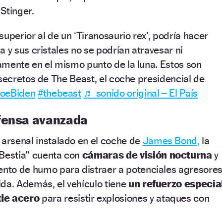
 Stinger.
uperior al de un ‘Tiranosaurio rex’, podría hacer
 y sus cristales no se podrían atravesar ni
mente en el mismo punto de la luna. Estos son
 secretos de The Beast, el coche presidencial de
oeBiden
#thebeast
♬ sonido original – El País
fensa avanzada
 arsenal instalado en el coche de
James Bond,
la
 Bestia” cuenta con
cámaras de visión nocturna
y
iento de humo para distraer a potenciales agresore
uida. Además, el vehículo tiene
un refuerzo especia
 de acero
para resistir explosiones y ataques con