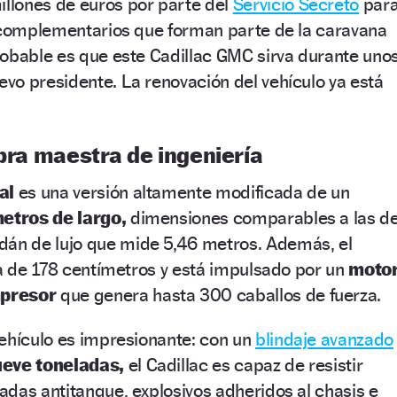
lones de euros por parte del
Servicio Secreto
par
s complementarios que forman parte de la caravana
robable es que este Cadillac GMC sirva durante uno
vo presidente. La renovación del vehículo ya está
obra maestra de ingeniería
al
es una versión altamente modificada de un
metros de largo,
dimensiones comparables a las de
dán de lujo que mide 5,46 metros. Además, el
ra de 178 centímetros y está impulsado por un
moto
mpresor
que genera hasta 300 caballos de fuerza.
vehículo es impresionante: con un
blindaje avanzado
ueve toneladas,
el Cadillac es capaz de resistir
das antitanque, explosivos adheridos al chasis e