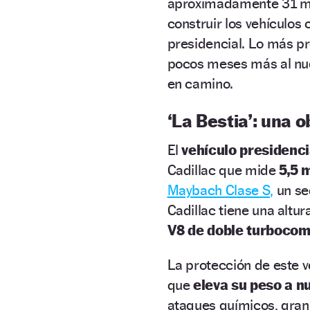
aproximadamente 31 mil
construir los vehículo
presidencial. Lo más p
pocos meses más al nue
en camino.
‘La Bestia’: una 
El
vehículo presidenci
Cadillac que mide
5,5 
Maybach Clase S,
un se
Cadillac tiene una altu
V8 de doble turboco
La protección de este 
que
eleva su peso a n
ataques químicos, grana