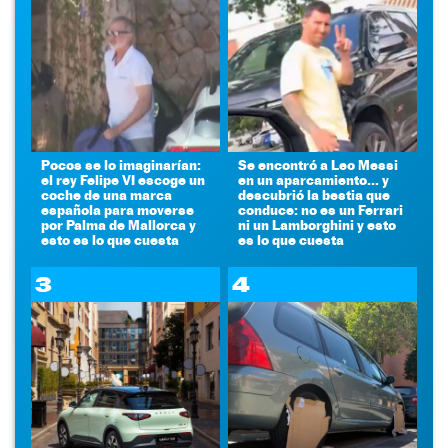
Pocos se lo imaginarían:
Se encontró a Leo Messi
el rey Felipe VI escoge un
en un aparcamiento... y
coche de una marca
descubrió la bestia que
española para moverse
conduce: no es un Ferrari
por Palma de Mallorca y
ni un Lamborghini y esto
esto es lo que cuesta
es lo que cuesta
3
4