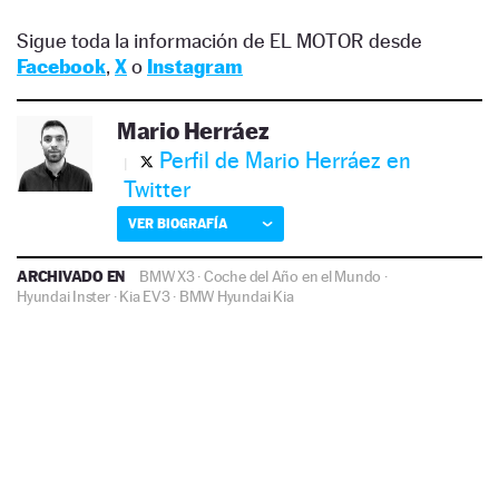
Sigue toda la información de EL MOTOR desde
Facebook
,
X
o
Instagram
Mario Herráez
Perfil de Mario Herráez en
Twitter
VER BIOGRAFÍA
ARCHIVADO EN
BMW X3
·
Coche del Año en el Mundo
·
Hyundai Inster
·
Kia EV3
·
BMW
Hyundai
Kia