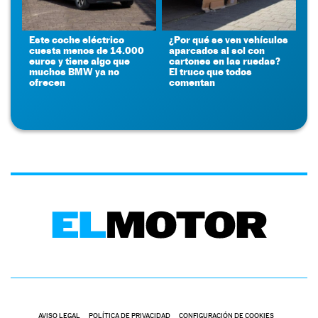
Este coche eléctrico
¿Por qué se ven vehículos
cuesta menos de 14.000
aparcados al sol con
euros y tiene algo que
cartones en las ruedas?
muchos BMW ya no
El truco que todos
ofrecen
comentan
AVISO LEGAL
POLÍTICA DE PRIVACIDAD
CONFIGURACIÓN DE COOKIES