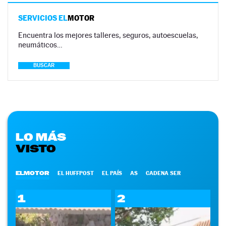
SERVICIOS EL
MOTOR
Encuentra los mejores talleres, seguros, autoescuelas,
neumáticos…
BUSCAR
LO MÁS
VISTO
ELMOTOR
EL HUFFPOST
EL PAÍS
AS
CADENA SER
1
2