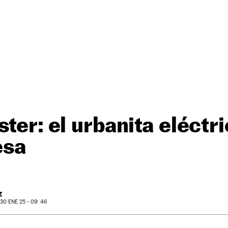
ster: el urbanita eléctr
esa
Z
0 ENE 25 - 09: 46