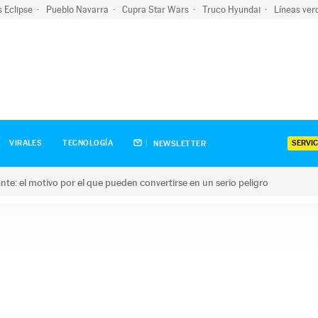
s Eclipse
Pueblo Navarra
Cupra Star Wars
Truco Hyundai
Líneas ver
SERVIC
VIRALES
TECNOLOGÍA
NEWSLETTER
olante: el motivo por el que pueden convertirse en un serio peligro
e: el motivo por el que pueden convertirse en un serio peligro