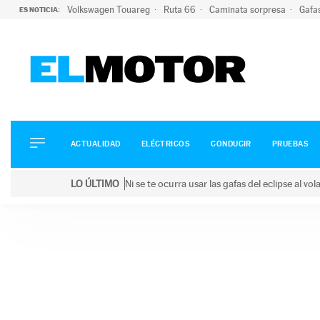
Volkswagen Touareg
Ruta 66
Caminata sorpresa
Gafa
ES NOTICIA:
ACTUALIDAD
ELÉCTRICOS
CONDUCIR
ACTUALIDAD
ELÉCTRICOS
CONDUCIR
PRUEBAS
PRUEBAS
Saltar
VIRALES
LO ÚLTIMO
Ni se te ocurra usar las gafas del eclipse al v
al
PODCAST
LO ÚLTIMO
Ni se te ocurra usar las gafas del eclipse al volant
contenido
MOTOS
TECNOLOGÍA
SUPERCOCHES
MOTORTV
PREMIOS
SERVICIOS