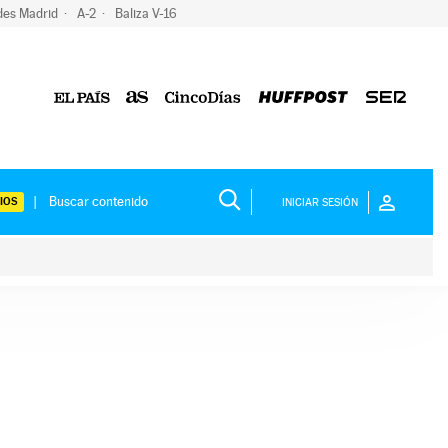
des Madrid
A-2
Baliza V-16
IOS
INICIAR SESIÓN