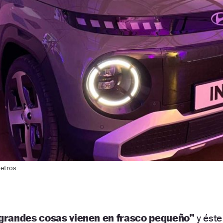
etros.
 grandes cosas vienen en frasco pequeño”
y éste