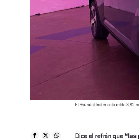
El Hyundai Inster solo mide 3,82 m
Dice el refrán que
“las