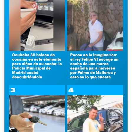
Ocultaba 30 bolsas de
Pocos se lo imaginarían:
cocaína en este elemento
el rey Felipe VI escoge un
para niños de su coche: la
coche de una marca
Policía Municipal de
española para moverse
Madrid acabó
por Palma de Mallorca y
descubriéndola
esto es lo que cuesta
3
4