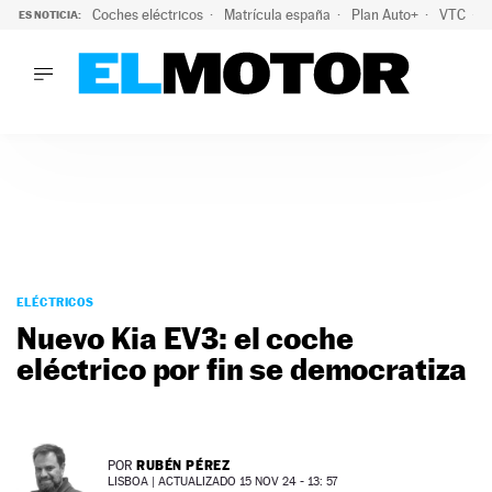
Coches eléctricos
Matrícula españa
Plan Auto+
VTC
ES NOTICIA:
LO ÚLTIMO
La Lista Blanca del Programa Auto+: todos los coches eléct
LO ÚLTIMO
La Lista Blanca del Programa Auto+: todos los coches eléctr
ACTUALIDAD
ELÉCTRICOS
CONDUCIR
PRUEBAS
Saltar
VIRALES
al
ELÉCTRICOS
PODCAST
contenido
Nuevo Kia EV3: el coche
MOTOS
eléctrico por fin se democratiza
TECNOLOGÍA
SUPERCOCHES
MOTORTV
PREMIOS
RUBÉN PÉREZ
POR
SERVICIOS
LISBOA |
ACTUALIZADO 15 NOV 24 - 13: 57