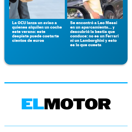
La OCU lanza un aviso a
Se encontró a Leo Messi
quienes alquilen un coche
en un aparcamiento... y
este verano: este
descubrió la bestia que
despiste puede costarte
conduce: no es un Ferrari
cientos de euros
ni un Lamborghini y esto
es lo que cuesta