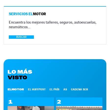
SERVICIOS EL
MOTOR
Encuentra los mejores talleres, seguros, autoescuelas,
neumáticos…
BUSCAR
LO MÁS
VISTO
ELMOTOR
EL HUFFPOST
EL PAÍS
AS
CADENA SER
1
2