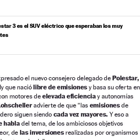
estar 3 es el SUV eléctrico que esperaban los muy
ntes
expresado el nuevo consejero delegado de
Polestar,
ly que nació
libre de emisiones
y basa su oferta en
con motores de
elevada eficiencia
y autonomías
Lohscheller
advierte de que “las
emisiones
de
adero siguen siendo
cada vez mayores.
Y eso a
e habla
del tema, de los ambiciosos objetivos
eor, de
las inversiones
realizadas por organismos