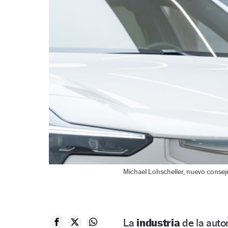
Michael Lohscheller, nuevo consej
La
industria
de la aut