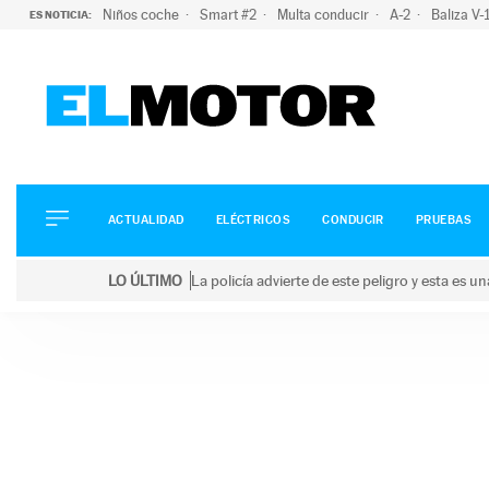
Niños coche
Smart #2
Multa conducir
A-2
Baliza V
ES NOTICIA:
ACTUALIDAD
ELÉCTRICOS
CONDUCIR
ACTUALIDAD
ELÉCTRICOS
CONDUCIR
PRUEBAS
PRUEBAS
Saltar
VIRALES
LO ÚLTIMO
La policía advierte de este peligro y esta es 
al
PODCAST
LO ÚLTIMO
La policía advierte de este peligro y esta es una bu
contenido
MOTOS
TECNOLOGÍA
SUPERCOCHES
MOTORTV
PREMIOS
SERVICIOS