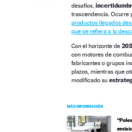
desafíos,
incertidumb
trascendencia. Ocurre 
productos llegados des
que se refiera a la des
Con el horizonte de
20
con motores de combus
fabricantes o grupos in
plazos, mientras que o
modificado su
estrate
MÁS INFORMACIÓN
“Poles
emisi