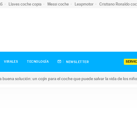
-16
Llaves coche copia
Messi coche
Leapmotor
Cristiano Ronaldo co
SERVIC
VIRALES
TECNOLOGÍA
NEWSLETTER
una buena solución: un cojín para el coche que puede salvar la vida de los niñ
ena solución: un cojín para el coche que puede salvar la vida de 