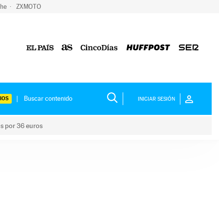
che
ZXMOTO
IOS
INICIAR SESIÓN
os por 36 euros
los niños por 36 euros