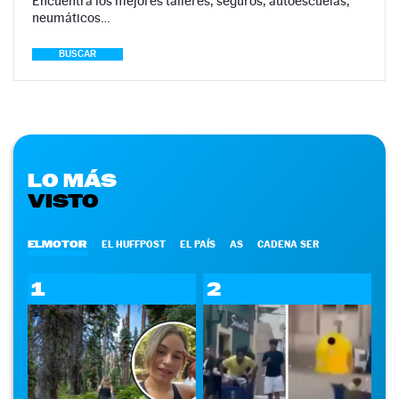
Encuentra los mejores talleres, seguros, autoescuelas,
neumáticos…
BUSCAR
LO MÁS
VISTO
ELMOTOR
EL HUFFPOST
EL PAÍS
AS
CADENA SER
1
2