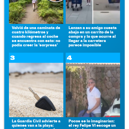
Volvió de una caminata de
Lanzan a su amigo cuesta
cuatro kilómetros y
abajo en un carrito de la
cuando regresa al coche
compra y lo que ocurre al
se encuentra con esto: no
llegar a la carretera
podía creer la 'sorpresa'
parece imposible
3
4
La Guardia Civil advierte a
Pocos se lo imaginarían:
quienes van a la playa:
el rey Felipe VI escoge un