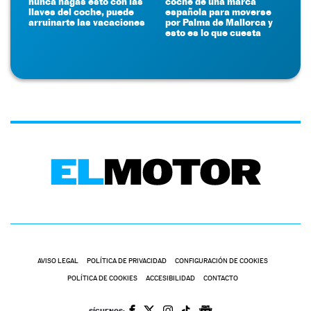
nunca hagas esto con las
coche de una marca
llaves del coche, puede
española para moverse
arruinarte las vacaciones
por Palma de Mallorca y
esto es lo que cuesta
AVISO LEGAL
POLÍTICA DE PRIVACIDAD
CONFIGURACIÓN DE COOKIES
POLÍTICA DE COOKIES
ACCESIBILIDAD
CONTACTO