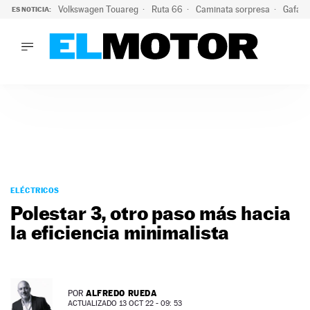
Volkswagen Touareg
Ruta 66
Caminata sorpresa
Gafas 
ES NOTICIA:
LO ÚLTIMO
Ni se te ocurra usar las gafas del eclipse al volante: el moti
LO ÚLTIMO
Ni se te ocurra usar las gafas del eclipse al volante: el motiv
ACTUALIDAD
ELÉCTRICOS
CONDUCIR
PRUEBAS
Saltar
VIRALES
al
ELÉCTRICOS
PODCAST
contenido
Polestar 3, otro paso más hacia
MOTOS
la eficiencia minimalista
TECNOLOGÍA
SUPERCOCHES
MOTORTV
PREMIOS
ALFREDO RUEDA
POR
SERVICIOS
ACTUALIZADO 13 OCT 22 - 09: 53