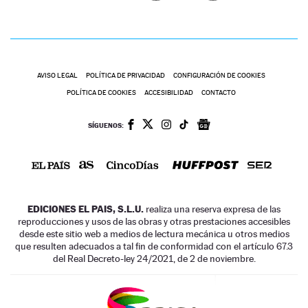
AVISO LEGAL
POLÍTICA DE PRIVACIDAD
CONFIGURACIÓN DE COOKIES
POLÍTICA DE COOKIES
ACCESIBILIDAD
CONTACTO
SÍGUENOS:
EDICIONES EL PAIS, S.L.U.
realiza una reserva expresa de las
reproducciones y usos de las obras y otras prestaciones accesibles
desde este sitio web a medios de lectura mecánica u otros medios
que resulten adecuados a tal fin de conformidad con el artículo 67.3
del Real Decreto-ley 24/2021, de 2 de noviembre.