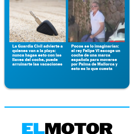
La Guardia Civil advierte a
Pocos se lo imaginarían:
quienes van a la playa:
el rey Felipe VI escoge un
nunca hagas esto con las
coche de una marca
llaves del coche, puede
española para moverse
arruinarte las vacaciones
por Palma de Mallorca y
esto es lo que cuesta