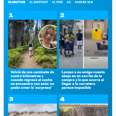
ELMOTOR
EL HUFFPOST
EL PAÍS
AS
CADENA SER
1
2
Volvió de una caminata de
Lanzan a su amigo cuesta
cuatro kilómetros y
abajo en un carrito de la
cuando regresa al coche
compra y lo que ocurre al
se encuentra con esto: no
llegar a la carretera
podía creer la 'sorpresa'
parece imposible
3
4