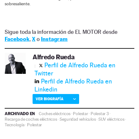
sobresaliente.
Sigue toda la información de EL MOTOR desde
Facebook
,
X
o
Instagram
Alfredo Rueda
Perfil de Alfredo Rueda en
Twitter
Perfil de Alfredo Rueda en
Linkedin
VER BIOGRAFÍA
ARCHIVADO EN
Coches eléctricos
·
Polestar
·
Polestar 3
·
Recarga de coches eléctricos
·
Seguridad vehículos
·
SUV eléctricos
·
Tecnología
·
Polestar