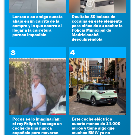
Lanzan a su amigo cuesta
Ocultaba 30 bolsas de
abajo en un carrito de la
cocaína en este elemento
compra y lo que ocurre al
para niños de su coche: la
llegar a la carretera
Policía Municipal de
parece imposible
Madrid acabó
descubriéndola
3
4
Pocos se lo imaginarían:
Este coche eléctrico
el rey Felipe VI escoge un
cuesta menos de 14.000
coche de una marca
euros y tiene algo que
española para moverse
muchos BMW ya no