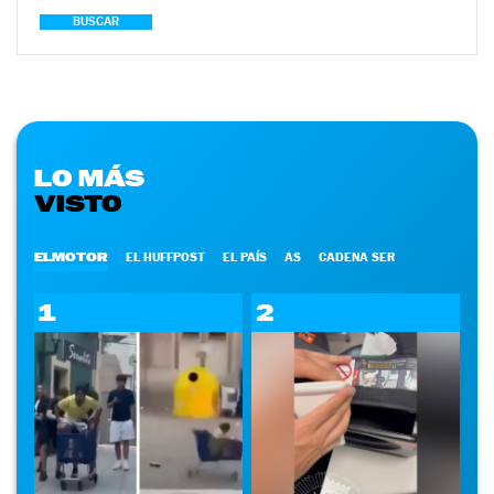
BUSCAR
LO MÁS
VISTO
ELMOTOR
EL HUFFPOST
EL PAÍS
AS
CADENA SER
1
2