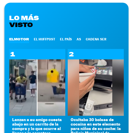
LO MÁS
VISTO
ELMOTOR
EL HUFFPOST
EL PAÍS
AS
CADENA SER
1
2
Lanzan a su amigo cuesta
Ocultaba 30 bolsas de
abajo en un carrito de la
cocaína en este elemento
compra y lo que ocurre al
para niños de su coche: la
llegar a la carretera
Policía Municipal de