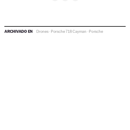
ARCHIVADO EN
Drones
·
Porsche 718 Cayman
·
Porsche