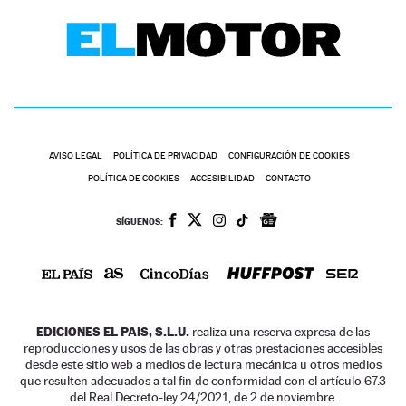
AVISO LEGAL
POLÍTICA DE PRIVACIDAD
CONFIGURACIÓN DE COOKIES
POLÍTICA DE COOKIES
ACCESIBILIDAD
CONTACTO
SÍGUENOS:
EDICIONES EL PAIS, S.L.U.
realiza una reserva expresa de las
reproducciones y usos de las obras y otras prestaciones accesibles
desde este sitio web a medios de lectura mecánica u otros medios
que resulten adecuados a tal fin de conformidad con el artículo 67.3
del Real Decreto-ley 24/2021, de 2 de noviembre.