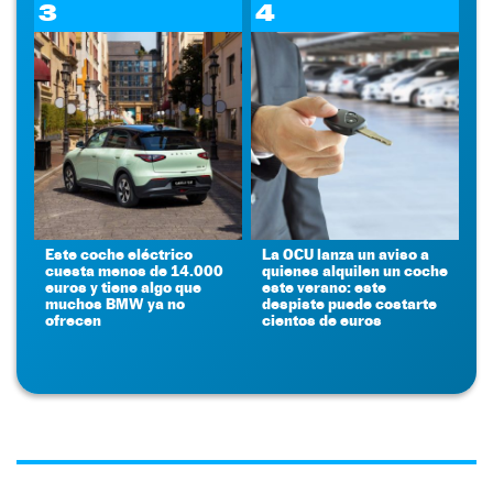
3
4
Este coche eléctrico
La OCU lanza un aviso a
cuesta menos de 14.000
quienes alquilen un coche
euros y tiene algo que
este verano: este
muchos BMW ya no
despiste puede costarte
ofrecen
cientos de euros