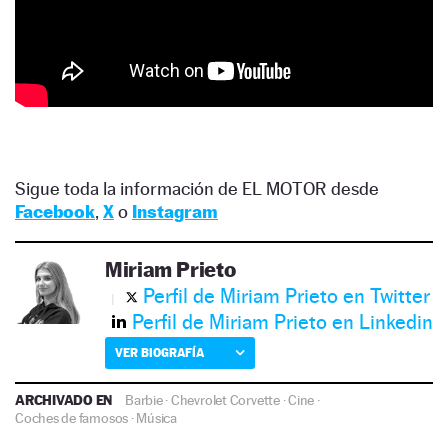
Sigue toda la información de EL MOTOR desde
Facebook
,
X
o
Instagram
Miriam Prieto
Perfil de Miriam Prieto en Twitter
Perfil de Miriam Prieto en Linkedin
VER BIOGRAFÍA
ARCHIVADO EN
Barbie
·
Chevrolet Corvette
·
Cine
·
Coches de famosos
·
Música