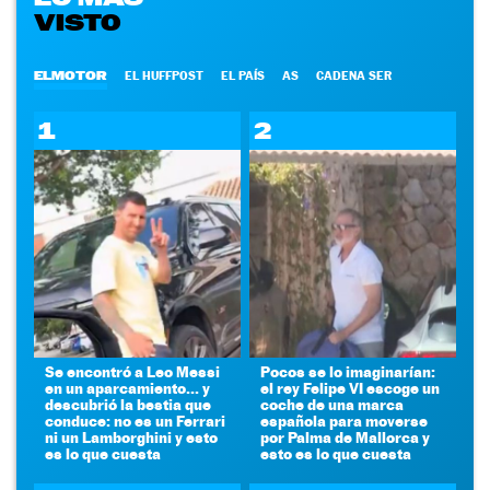
VISTO
ELMOTOR
EL HUFFPOST
EL PAÍS
AS
CADENA SER
1
2
Se encontró a Leo Messi
Pocos se lo imaginarían:
en un aparcamiento... y
el rey Felipe VI escoge un
descubrió la bestia que
coche de una marca
conduce: no es un Ferrari
española para moverse
ni un Lamborghini y esto
por Palma de Mallorca y
es lo que cuesta
esto es lo que cuesta