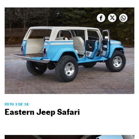
FOTO 3 DE 18
Eastern Jeep Safari