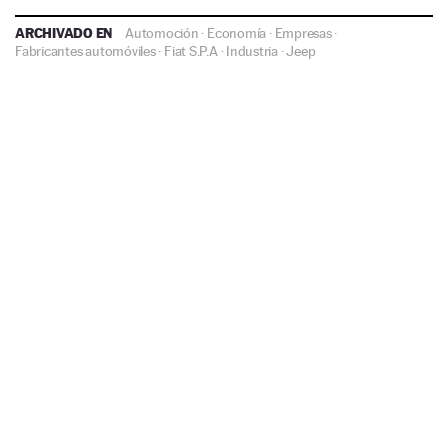
ARCHIVADO EN
Automoción
·
Economía
·
Empresas
·
Fabricantes automóviles
·
Fiat S.P.A
·
Industria
·
Jeep