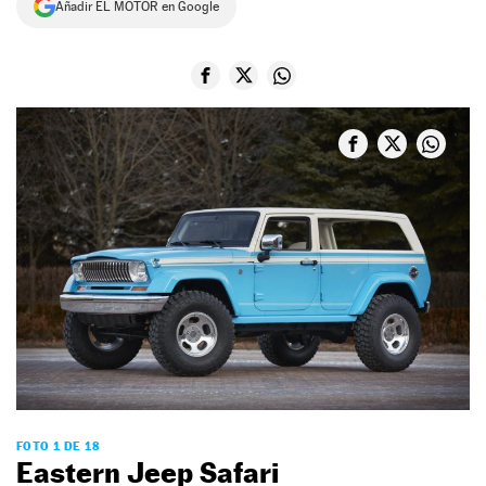
Añadir EL MOTOR en Google
NEWSLETTER
SÍGUENOS
FOTO 1 DE 18
Eastern Jeep Safari