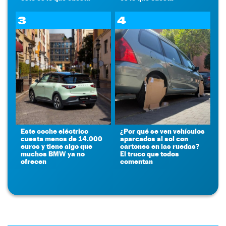
3
4
Este coche eléctrico
¿Por qué se ven vehículos
cuesta menos de 14.000
aparcados al sol con
euros y tiene algo que
cartones en las ruedas?
muchos BMW ya no
El truco que todos
ofrecen
comentan