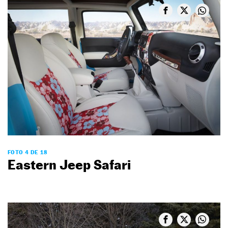
FOTO 4 DE 18
Eastern Jeep Safari