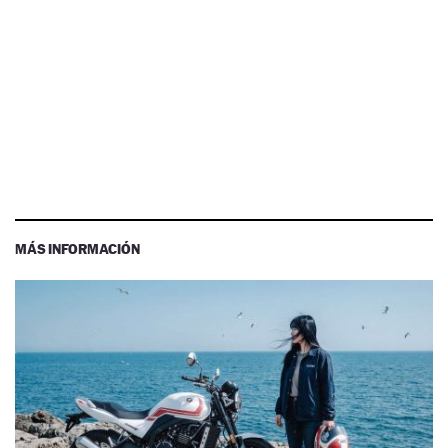
MÁS INFORMACIÓN