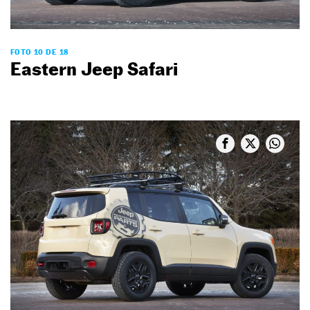
FOTO 10 DE 18
Eastern Jeep Safari