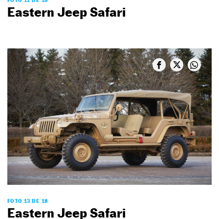
FOTO 12 DE 18
Eastern Jeep Safari
FOTO 13 DE 18
Eastern Jeep Safari