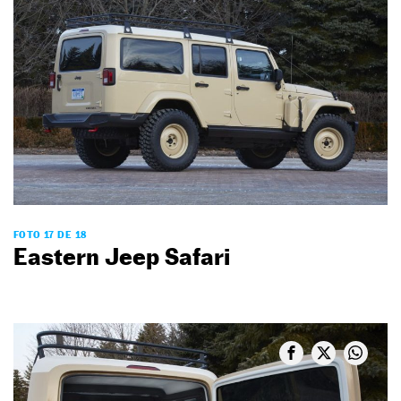
FOTO 17 DE 18
Eastern Jeep Safari