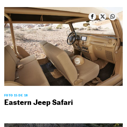
FOTO 15 DE 18
Eastern Jeep Safari