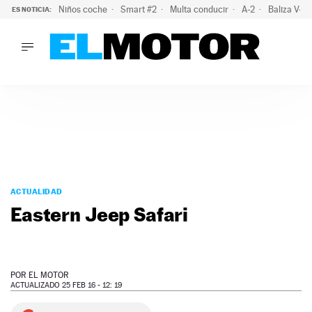
Niños coche
Smart #2
Multa conducir
A-2
Baliza V-1
ES NOTICIA:
LO ÚLTIMO
La OCU lanza un aviso a quienes alquilen un coche este vera
LO ÚLTIMO
La OCU lanza un aviso a quienes alquilen un coche este vera
ACTUALIDAD
ELÉCTRICOS
CONDUCIR
PRUEBAS
Saltar
VIRALES
al
ACTUALIDAD
PODCAST
contenido
Eastern Jeep Safari
MOTOS
TECNOLOGÍA
SUPERCOCHES
MOTORTV
POR
EL MOTOR
PREMIOS
ACTUALIZADO 25 FEB 16 - 12: 19
SERVICIOS