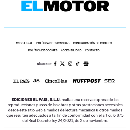
AVISO LEGAL
POLÍTICA DE PRIVACIDAD
CONFIGURACIÓN DE COOKIES
POLÍTICA DE COOKIES
ACCESIBILIDAD
CONTACTO
SÍGUENOS:
EDICIONES EL PAIS, S.L.U.
realiza una reserva expresa de las
reproducciones y usos de las obras y otras prestaciones accesibles
desde este sitio web a medios de lectura mecánica u otros medios
que resulten adecuados a tal fin de conformidad con el artículo 67.3
del Real Decreto-ley 24/2021, de 2 de noviembre.