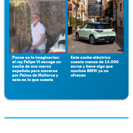
Pocos se lo imaginarían:
Este coche eléctrico
el rey Felipe VI escoge un
cuesta menos de 14.000
coche de una marca
euros y tiene algo que
española para moverse
muchos BMW ya no
por Palma de Mallorca y
ofrecen
esto es lo que cuesta