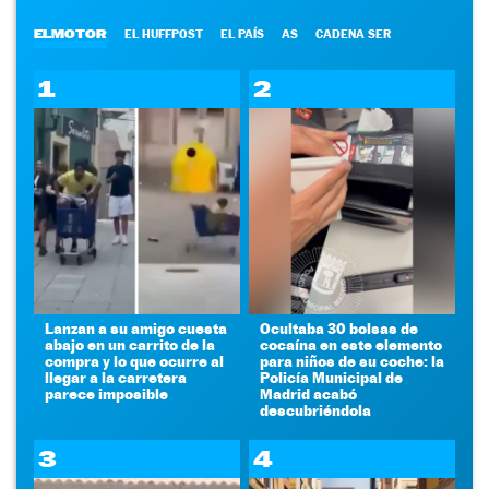
ELMOTOR
EL HUFFPOST
EL PAÍS
AS
CADENA SER
1
2
Lanzan a su amigo cuesta
Ocultaba 30 bolsas de
abajo en un carrito de la
cocaína en este elemento
compra y lo que ocurre al
para niños de su coche: la
llegar a la carretera
Policía Municipal de
parece imposible
Madrid acabó
descubriéndola
3
4