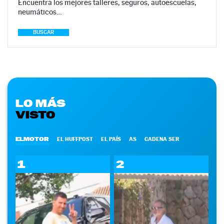
Encuentra los mejores talleres, seguros, autoescuelas,
neumáticos…
BUSCAR
LO MÁS
VISTO
ELMOTOR
EL HUFFPOST
EL PAÍS
AS
CADENA SER
1
2