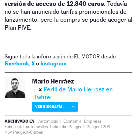
versión de acceso de 12.840 euros
. Todavía
no se han anunciado tarifas promocionales de
lanzamiento, pero la compra se puede acoger al
Plan PIVE.
Sigue toda la información de EL MOTOR desde
Facebook
,
X
o
Instagram
Mario Herráez
Perfil de Mario Herráez en
Twitter
VER BIOGRAFÍA
ARCHIVADO EN
Automoción
·
Economía
·
Empresas
·
Fabricantes automóviles
·
Industria
·
Peugeot
·
Peugeot 208
·
PSA Peugeot-Citroën