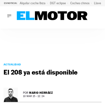
Alquilar coche Ibiza
DGT eclipse
Coches chinos
Llaves 
ES NOTICIA:
LO ÚLTIMO
El probable colapso tras el eclipse: la DGT prevé un millón 
LO ÚLTIMO
El probable colapso tras el eclipse: la DGT prevé un millón 
ACTUALIDAD
ELÉCTRICOS
CONDUCIR
PRUEBAS
Saltar
VIRALES
al
ACTUALIDAD
PODCAST
contenido
El 208 ya está disponible
MOTOS
TECNOLOGÍA
SUPERCOCHES
MOTORTV
MARIO HERRÁEZ
POR
PREMIOS
10 MAR 15 - 12: 24
SERVICIOS