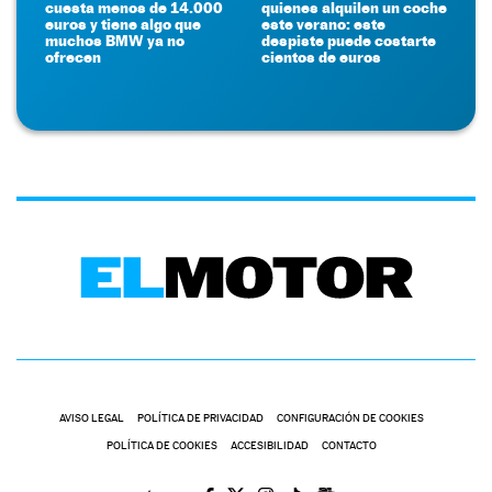
cuesta menos de 14.000
quienes alquilen un coche
euros y tiene algo que
este verano: este
muchos BMW ya no
despiste puede costarte
ofrecen
cientos de euros
AVISO LEGAL
POLÍTICA DE PRIVACIDAD
CONFIGURACIÓN DE COOKIES
POLÍTICA DE COOKIES
ACCESIBILIDAD
CONTACTO