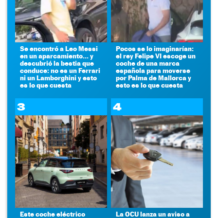
Se encontró a Leo Messi
Pocos se lo imaginarían:
en un aparcamiento... y
el rey Felipe VI escoge un
descubrió la bestia que
coche de una marca
conduce: no es un Ferrari
española para moverse
ni un Lamborghini y esto
por Palma de Mallorca y
es lo que cuesta
esto es lo que cuesta
3
4
Este coche eléctrico
La OCU lanza un aviso a