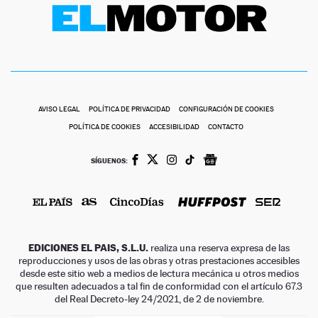
AVISO LEGAL
POLÍTICA DE PRIVACIDAD
CONFIGURACIÓN DE COOKIES
POLÍTICA DE COOKIES
ACCESIBILIDAD
CONTACTO
SÍGUENOS:
EDICIONES EL PAIS, S.L.U.
realiza una reserva expresa de las
reproducciones y usos de las obras y otras prestaciones accesibles
desde este sitio web a medios de lectura mecánica u otros medios
que resulten adecuados a tal fin de conformidad con el artículo 67.3
del Real Decreto-ley 24/2021, de 2 de noviembre.