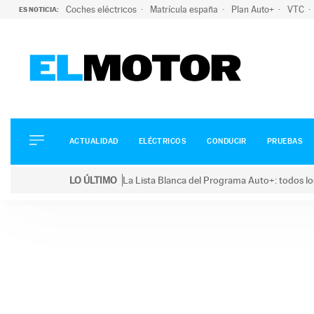
Coches eléctricos
Matrícula españa
Plan Auto+
VTC
ES NOTICIA:
ACTUALIDAD
ELÉCTRICOS
CONDUCIR
ACTUALIDAD
ELÉCTRICOS
CONDUCIR
PRUEBAS
PRUEBAS
Saltar
VIRALES
LO ÚLTIMO
La Lista Blanca del Programa Auto+: todos lo
al
PODCAST
LO ÚLTIMO
La Lista Blanca del Programa Auto+: todos los coc
contenido
MOTOS
TECNOLOGÍA
SUPERCOCHES
MOTORTV
PREMIOS
SERVICIOS