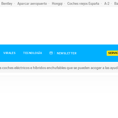
Bentley
Aparcar aeropuerto
Hongqi
Coches viejos España
A-2
Ba
SERVIC
VIRALES
TECNOLOGÍA
NEWSLETTER
s coches eléctricos e híbridos enchufables que se pueden acoger a las ayu
hes eléctricos e híbridos enchufables que se pueden acoger a la