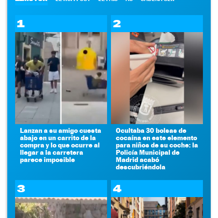
1
2
Lanzan a su amigo cuesta
Ocultaba 30 bolsas de
abajo en un carrito de la
cocaína en este elemento
compra y lo que ocurre al
para niños de su coche: la
llegar a la carretera
Policía Municipal de
parece imposible
Madrid acabó
descubriéndola
3
4