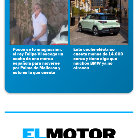
Pocos se lo imaginarían:
Este coche eléctrico
el rey Felipe VI escoge un
cuesta menos de 14.000
coche de una marca
euros y tiene algo que
española para moverse
muchos BMW ya no
por Palma de Mallorca y
ofrecen
esto es lo que cuesta