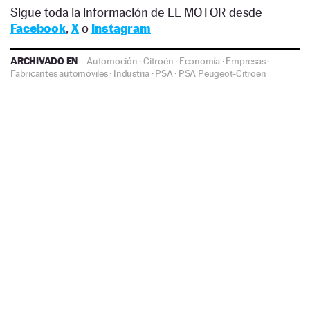
Sigue toda la información de EL MOTOR desde
Facebook
,
X
o
Instagram
ARCHIVADO EN
Automoción
·
Citroën
·
Economía
·
Empresas
·
Fabricantes automóviles
·
Industria
·
PSA
·
PSA Peugeot-Citroën