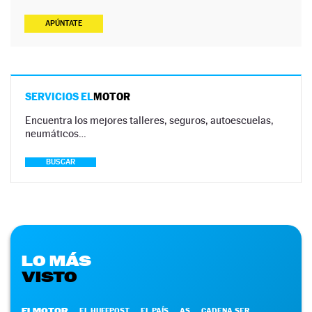
APÚNTATE
SERVICIOS EL
MOTOR
Encuentra los mejores talleres, seguros, autoescuelas,
neumáticos…
BUSCAR
LO MÁS
VISTO
ELMOTOR
EL HUFFPOST
EL PAÍS
AS
CADENA SER