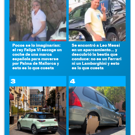
Pocos se lo imaginarían:
Se encontró a Leo Messi
el rey Felipe VI escoge un
en un aparcamiento... y
coche de una marca
descubrió la bestia que
española para moverse
conduce: no es un Ferrari
por Palma de Mallorca y
ni un Lamborghini y esto
esto es lo que cuesta
es lo que cuesta
3
4