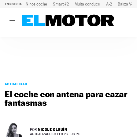
Niños coche
Smart #2
Multa conducir
A-2
Baliza V-1
ES NOTICIA:
LO ÚLTIMO
La policía advierte de este peligro y esta es una buena soluc
LO ÚLTIMO
La policía advierte de este peligro y esta es una buena soluci
ACTUALIDAD
ELÉCTRICOS
CONDUCIR
PRUEBAS
Saltar
VIRALES
al
ACTUALIDAD
PODCAST
contenido
El coche con antena para cazar
MOTOS
fantasmas
TECNOLOGÍA
SUPERCOCHES
MOTORTV
PREMIOS
NICOLE OLGUÍN
POR
SERVICIOS
ACTUALIZADO 01 FEB 23 - 08: 56