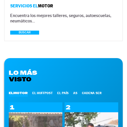
SERVICIOS EL
MOTOR
Encuentra los mejores talleres, seguros, autoescuelas,
neumáticos…
BUSCAR
LO MÁS
VISTO
ELMOTOR
EL HUFFPOST
EL PAÍS
AS
CADENA SER
1
2