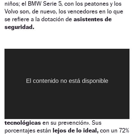
niños; el BMW Serie 5, con los peatones y los
Volvo son, de nuevo, los vencedores en lo que
se refiere a la dotación de
asistentes de
seguridad.
En el
siguiente escalón
figuran con
cuatro
Euro NCAP Volvo 90
NaN:NaN:NaN
estrellas
el
Citroën C3,
mientras que con
tres
se quedan el
Ford Ka+,
el Fiat Dobló y el
Fiat
500.
El coche que peor sale parado de esta
El contenido no está disponible
primera evaluación de 2017 es el
Ford Mustang;
el
mítico deportivo
estadounidense tan solo
consigue
dos estrellas,
lo que para Euro NCAP
supone que tiene «una protección ante los
accidentes
normal,
pero presenta
carencias
tecnológicas
en su prevención». Sus
porcentajes están
lejos de lo ideal,
con un 72%