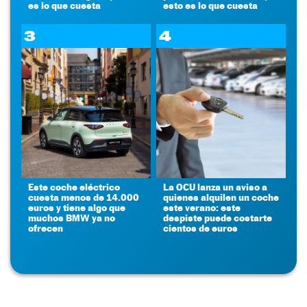
es lo que cuesta
esto es lo que cuesta
3
4
Este coche eléctrico
La OCU lanza un aviso a
cuesta menos de 14.000
quienes alquilen un coche
euros y tiene algo que
este verano: este
muchos BMW ya no
despiste puede costarte
ofrecen
cientos de euros