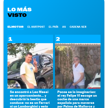
LO MÁS
VISTO
ELMOTOR
EL HUFFPOST
EL PAÍS
AS
CADENA SER
1
2
Se encontró a Leo Messi
Pocos se lo imaginarían:
en un aparcamiento... y
el rey Felipe VI escoge un
descubrió la bestia que
coche de una marca
conduce: no es un Ferrari
española para moverse
ni un Lamborghini y esto
por Palma de Mallorca y