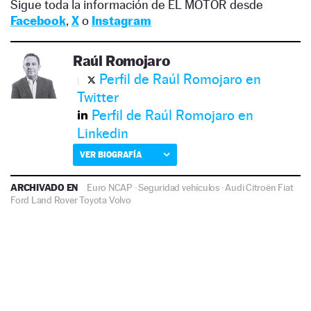
Sigue toda la información de EL MOTOR desde
Facebook
,
X
o
Instagram
Raúl Romojaro
Perfil de Raúl Romojaro en
Twitter
Perfil de Raúl Romojaro en
Linkedin
VER BIOGRAFÍA
ARCHIVADO EN
Euro NCAP
·
Seguridad vehículos
·
Audi
Citroën
Fiat
Ford
Land Rover
Toyota
Volvo