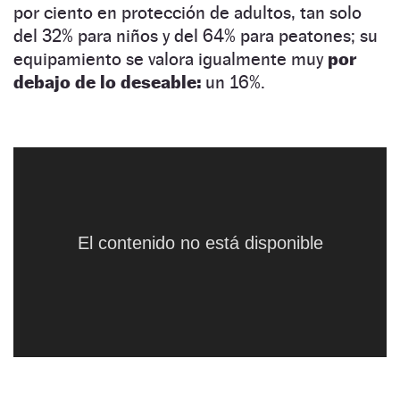
por ciento en protección de adultos, tan solo
del 32% para niños y del 64% para peatones; su
equipamiento se valora igualmente muy
por
debajo de lo deseable:
un 16%.
En todo caso, el organismo señala que ha
Euro NCAP: Ford Mustang
NaN:NaN:NaN
recibido
una notificación de Ford
en la que
asegura que el Mustang recibirá
una
actualización
este mismo año y que servirá
El contenido no está disponible
para
mejorar
sus sistemas de seguridad,
añadiendo algunos
como el asistente de
precolisión, el frenado de emergencia y el
asistente de mantenimiento de carril.