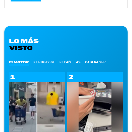
LO MÁS
VISTO
ELMOTOR
EL HUFFPOST
EL PAÍS
AS
CADENA SER
1
2