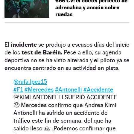
666 CV: el cóctel perfecto de
adrenalina y acción sobre
ruedas
El
incidente
se produjo a escasos días del inicio
de los
test de Baréin.
Pese a ello, su agenda
deportiva no se ha visto alterada y el piloto ya se
encuentra centrado en su actividad en pista.
@rafa.lpez15
#F1
#Mercedes
#Antonelli
#Accidente
🚨KIMI ANTONELLI SUFRIÓ ACCIDENTE
🥺 Mercedes confirmo que Andrea Kimi
Antonelli ha sufrido un accidente de
tráfico este fin de semana, del que ha
salido ileso 🙏 «Podemos confirmar que