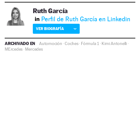
Ruth García
Perfil de Ruth García en Linkedin
VER BIOGRAFÍA
ARCHIVADO EN
Automoción
·
Coches
·
Fórmula 1
·
Kimi Antonelli
·
MErcedes
·
Mercedes