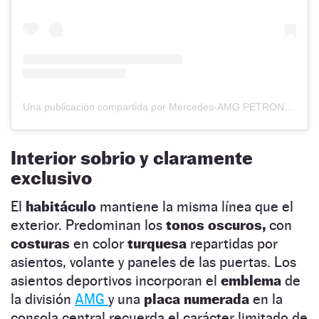
Una publicación compartida por Mercedes-AMG PETRONAS F1 Team (@mercedesamgf1)
Interior sobrio y claramente
exclusivo
El
habitáculo
mantiene la misma línea que el
exterior. Predominan los
tonos oscuros,
con
costuras
en color
turquesa
repartidas por
asientos, volante y paneles de las puertas. Los
asientos deportivos incorporan el
emblema
de
la división
AMG
y una
placa numerada
en la
consola central recuerda el carácter limitado de