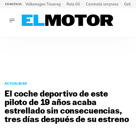
Volkswagen Touareg
Ruta 66
Caminata sorpresa
Gafas 
ES NOTICIA:
LO ÚLTIMO
Ni se te ocurra usar las gafas del eclipse al volante: el moti
LO ÚLTIMO
Ni se te ocurra usar las gafas del eclipse al volante: el motiv
ACTUALIDAD
ELÉCTRICOS
CONDUCIR
PRUEBAS
Saltar
VIRALES
al
ACTUALIDAD
PODCAST
contenido
El coche deportivo de este
MOTOS
piloto de 19 años acaba
TECNOLOGÍA
estrellado sin consecuencias,
SUPERCOCHES
MOTORTV
tres días después de su estreno
PREMIOS
SERVICIOS