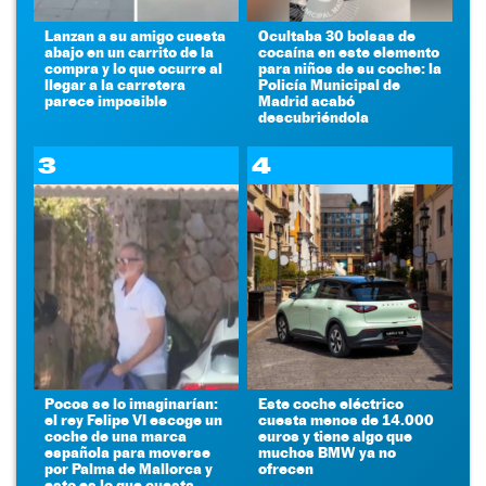
Lanzan a su amigo cuesta
Ocultaba 30 bolsas de
abajo en un carrito de la
cocaína en este elemento
compra y lo que ocurre al
para niños de su coche: la
llegar a la carretera
Policía Municipal de
parece imposible
Madrid acabó
descubriéndola
3
4
Pocos se lo imaginarían:
Este coche eléctrico
el rey Felipe VI escoge un
cuesta menos de 14.000
coche de una marca
euros y tiene algo que
española para moverse
muchos BMW ya no
por Palma de Mallorca y
ofrecen
esto es lo que cuesta