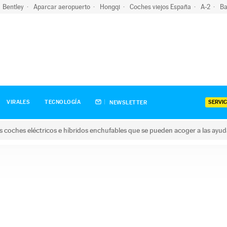
Bentley
Aparcar aeropuerto
Hongqi
Coches viejos España
A-2
Ba
SERVIC
VIRALES
TECNOLOGÍA
NEWSLETTER
s coches eléctricos e híbridos enchufables que se pueden acoger a las ayu
hes eléctricos e híbridos enchufables que se pueden acoger a la