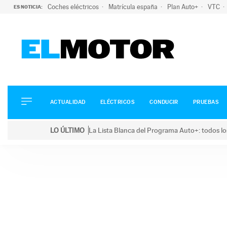
Coches eléctricos
Matrícula españa
Plan Auto+
VTC
ES NOTICIA:
ACTUALIDAD
ELÉCTRICOS
CONDUCIR
ACTUALIDAD
ELÉCTRICOS
CONDUCIR
PRUEBAS
PRUEBAS
Saltar
VIRALES
LO ÚLTIMO
La Lista Blanca del Programa Auto+: todos lo
al
PODCAST
LO ÚLTIMO
La Lista Blanca del Programa Auto+: todos los coc
contenido
MOTOS
TECNOLOGÍA
SUPERCOCHES
MOTORTV
PREMIOS
SERVICIOS