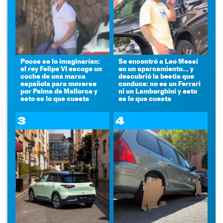
Pocos se lo imaginarían:
Se encontró a Leo Messi
el rey Felipe VI escoge un
en un aparcamiento... y
coche de una marca
descubrió la bestia que
española para moverse
conduce: no es un Ferrari
por Palma de Mallorca y
ni un Lamborghini y esto
esto es lo que cuesta
es lo que cuesta
3
4