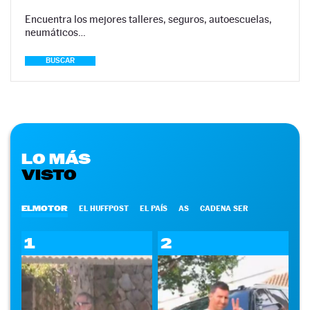
Encuentra los mejores talleres, seguros, autoescuelas,
neumáticos…
BUSCAR
LO MÁS
VISTO
ELMOTOR
EL HUFFPOST
EL PAÍS
AS
CADENA SER
1
2