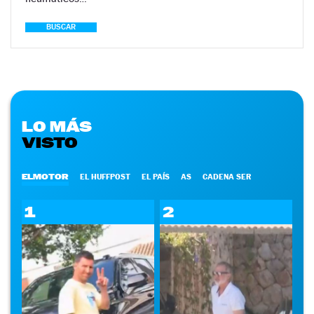
BUSCAR
LO MÁS
VISTO
ELMOTOR
EL HUFFPOST
EL PAÍS
AS
CADENA SER
1
2