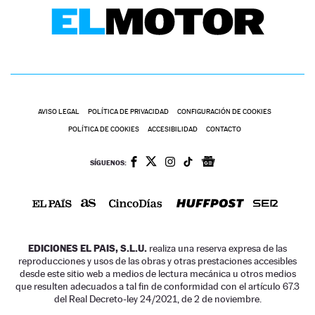
AVISO LEGAL
POLÍTICA DE PRIVACIDAD
CONFIGURACIÓN DE COOKIES
POLÍTICA DE COOKIES
ACCESIBILIDAD
CONTACTO
SÍGUENOS:
EDICIONES EL PAIS, S.L.U.
realiza una reserva expresa de las
reproducciones y usos de las obras y otras prestaciones accesibles
desde este sitio web a medios de lectura mecánica u otros medios
que resulten adecuados a tal fin de conformidad con el artículo 67.3
del Real Decreto-ley 24/2021, de 2 de noviembre.