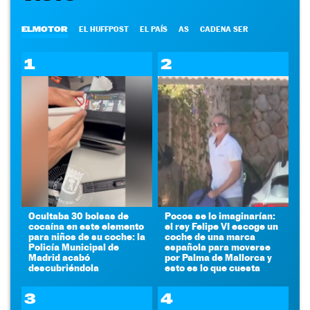
ELMOTOR
EL HUFFPOST
EL PAÍS
AS
CADENA SER
1
2
Ocultaba 30 bolsas de
Pocos se lo imaginarían:
cocaína en este elemento
el rey Felipe VI escoge un
para niños de su coche: la
coche de una marca
Policía Municipal de
española para moverse
Madrid acabó
por Palma de Mallorca y
descubriéndola
esto es lo que cuesta
3
4