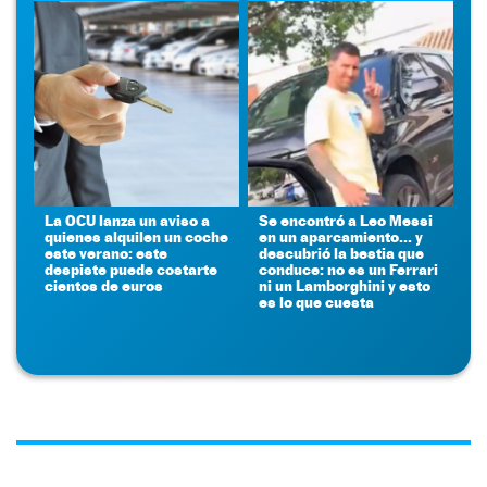
La OCU lanza un aviso a
Se encontró a Leo Messi
quienes alquilen un coche
en un aparcamiento... y
este verano: este
descubrió la bestia que
despiste puede costarte
conduce: no es un Ferrari
cientos de euros
ni un Lamborghini y esto
es lo que cuesta