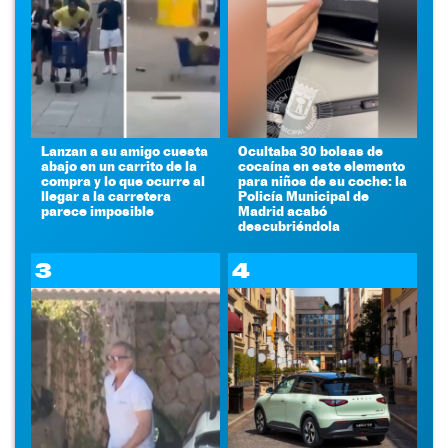
Lanzan a su amigo cuesta
Ocultaba 30 bolsas de
abajo en un carrito de la
cocaína en este elemento
compra y lo que ocurre al
para niños de su coche: la
llegar a la carretera
Policía Municipal de
parece imposible
Madrid acabó
descubriéndola
3
4