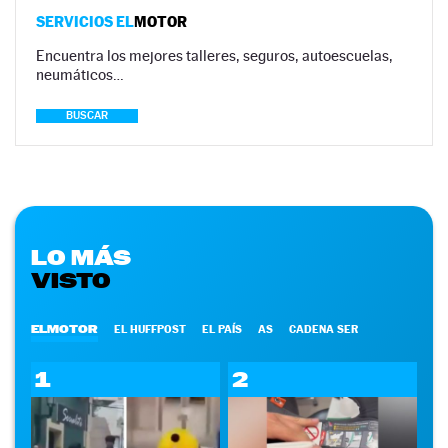
SERVICIOS EL
MOTOR
Encuentra los mejores talleres, seguros, autoescuelas,
neumáticos…
BUSCAR
LO MÁS
VISTO
ELMOTOR
EL HUFFPOST
EL PAÍS
AS
CADENA SER
1
2