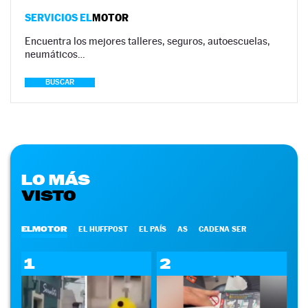
SERVICIOS EL
MOTOR
Encuentra los mejores talleres, seguros, autoescuelas,
neumáticos…
BUSCAR
LO MÁS
VISTO
ELMOTOR
EL HUFFPOST
EL PAÍS
AS
CADENA SER
1
2