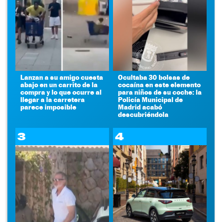
Lanzan a su amigo cuesta
Ocultaba 30 bolsas de
abajo en un carrito de la
cocaína en este elemento
compra y lo que ocurre al
para niños de su coche: la
llegar a la carretera
Policía Municipal de
parece imposible
Madrid acabó
descubriéndola
3
4