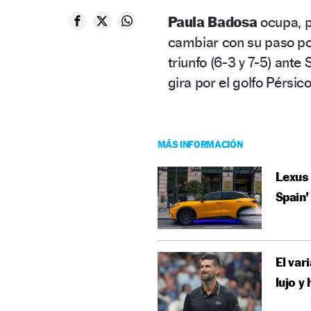
Paula Badosa
ocupa, p
cambiar con su paso po
triunfo (6-3 y 7-5) ante 
gira por el golfo Pérsico
MÁS INFORMACIÓN
Lexus 
Spain’
El var
lujo y