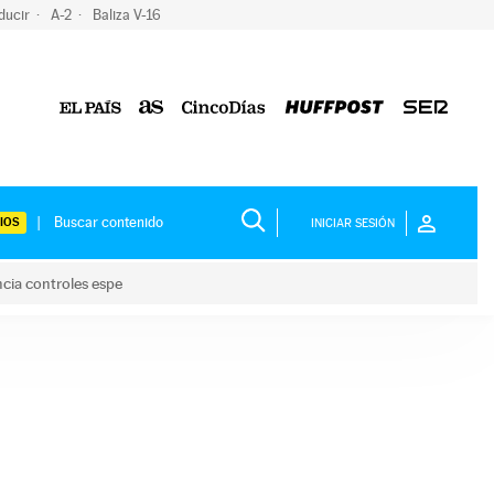
ducir
A-2
Baliza V-16
IOS
INICIAR SESIÓN
ncia controles espe
 y anuncia controles espe