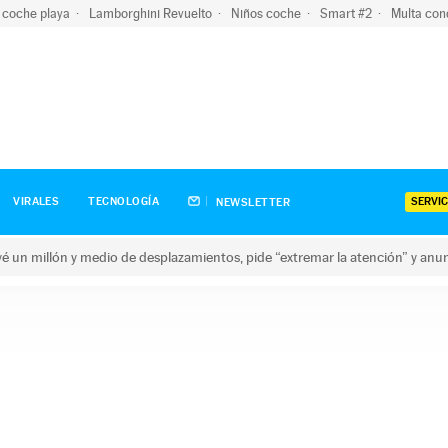
 coche playa
Lamborghini Revuelto
Niños coche
Smart #2
Multa con
SERVIC
VIRALES
TECNOLOGÍA
NEWSLETTER
revé un millón y medio de desplazamientos, pide “extremar la atención” y anu
n millón y medio de desplazamientos, pide “extremar la atención”