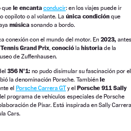
o que
le encanta
conducir
: en los viajes puede ir
o copiloto o al volante. La
única condición
que
aya
música
sonando a bordo.
ica conexión con el mundo del motor. En
2023,
ante
Tennis Grand Prix
,
conoció
la
historia
de la
useo de Zuffenhausen.
el
356 Nº1:
no pudo disimular su fascinación por el
bió la denominación Porsche. También
le
nte el
Porsche Carrera GT
y el
Porsche 911 Sally
del programa de vehículos especiales de Porsche
aboración de Pixar. Está inspirada en Sally Carrera
ula Cars.