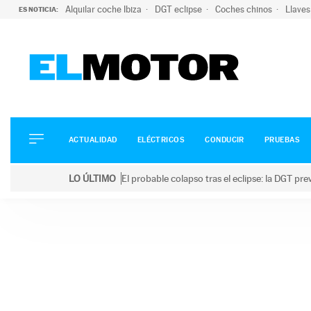
Alquilar coche Ibiza
DGT eclipse
Coches chinos
Llaves
ES NOTICIA:
ACTUALIDAD
ELÉCTRICOS
CONDUCIR
ACTUALIDAD
ELÉCTRICOS
CONDUCIR
PRUEBAS
PRUEBAS
Saltar
VIRALES
LO ÚLTIMO
El probable colapso tras el eclipse: la DGT p
al
PODCAST
LO ÚLTIMO
El probable colapso tras el eclipse: la DGT prevé u
contenido
MOTOS
TECNOLOGÍA
SUPERCOCHES
MOTORTV
PREMIOS
SERVICIOS