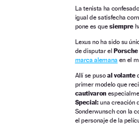
La tenista ha confesad
igual de satisfecha com
pone es que
siempre
h
Lexus no ha sido su ún
de disputar el
Porsche 
marca alemana
en el m
Allí se puso
al volante
d
primer modelo que reci
cautivaron
especialme
Special:
una creación 
Sonderwunsch con la col
el personaje de la pelíc