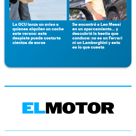
La OCU lanza un aviso a
Se encontró a Leo Messi
quienes alquilen un coche
en un aparcamiento... y
este verano: este
descubrió la bestia que
despiste puede costarte
conduce: no es un Ferrari
cientos de euros
ni un Lamborghini y esto
es lo que cuesta