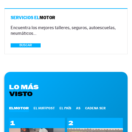
SERVICIOS EL
MOTOR
Encuentra los mejores talleres, seguros, autoescuelas,
neumáticos…
BUSCAR
LO MÁS
VISTO
ELMOTOR
EL HUFFPOST
EL PAÍS
AS
CADENA SER
1
2