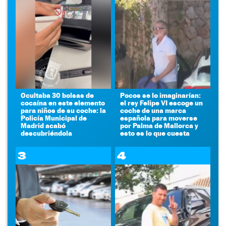
Ocultaba 30 bolsas de
Pocos se lo imaginarían:
cocaína en este elemento
el rey Felipe VI escoge un
para niños de su coche: la
coche de una marca
Policía Municipal de
española para moverse
Madrid acabó
por Palma de Mallorca y
descubriéndola
esto es lo que cuesta
3
4