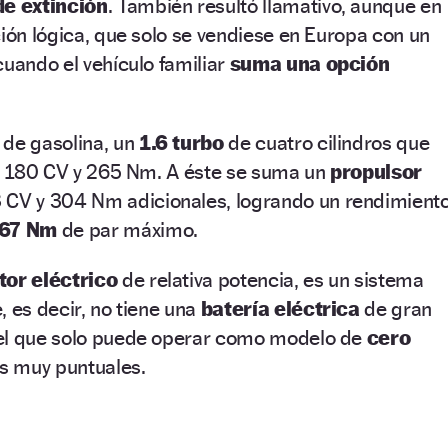
de extinción
. También resultó llamativo, aunque en
ción lógica, que solo se vendiese en Europa con un
cuando el vehículo familiar
suma una opción
de gasolina, un
1.6 turbo
de cuatro cilindros que
la 180 CV y 265 Nm. A éste se suma un
propulsor
 CV y 304 Nm adicionales, logrando un
rendimient
367 Nm
de par máximo.
or eléctrico
de relativa potencia, es un sistema
 es decir, no tiene una
batería eléctrica
de gran
 el que solo puede operar como modelo de
cero
s muy puntuales.