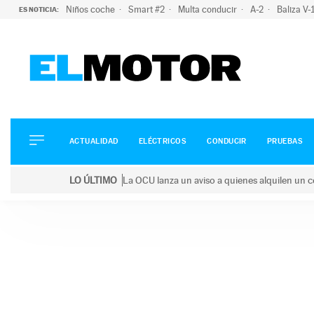
Niños coche
Smart #2
Multa conducir
A-2
Baliza V
ES NOTICIA:
ACTUALIDAD
ELÉCTRICOS
CONDUCIR
ACTUALIDAD
ELÉCTRICOS
CONDUCIR
PRUEBAS
PRUEBAS
Saltar
VIRALES
LO ÚLTIMO
La OCU lanza un aviso a quienes alquilen un c
al
PODCAST
LO ÚLTIMO
La OCU lanza un aviso a quienes alquilen un coche 
contenido
MOTOS
TECNOLOGÍA
SUPERCOCHES
MOTORTV
PREMIOS
SERVICIOS