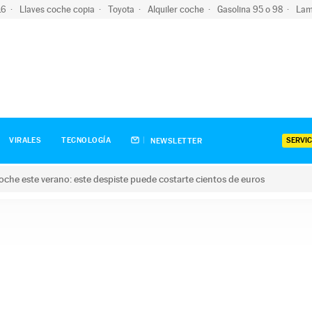
-16
Llaves coche copia
Toyota
Alquiler coche
Gasolina 95 o 98
Lam
SERVIC
VIRALES
TECNOLOGÍA
NEWSLETTER
oche este verano: este despiste puede costarte cientos de euros
este verano: este despiste puede costarte cientos de euros