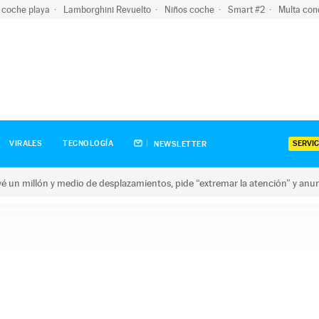
 coche playa
Lamborghini Revuelto
Niños coche
Smart #2
Multa con
SERVIC
VIRALES
TECNOLOGÍA
NEWSLETTER
revé un millón y medio de desplazamientos, pide “extremar la atención” y anu
n millón y medio de desplazamientos, pide “extremar la atención”