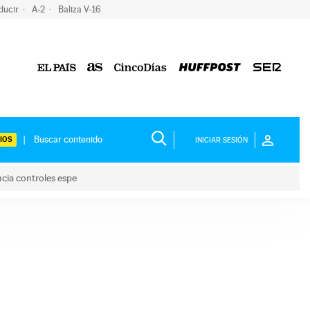
ducir
A-2
Baliza V-16
IOS
INICIAR SESIÓN
ncia controles espe
 y anuncia controles espe