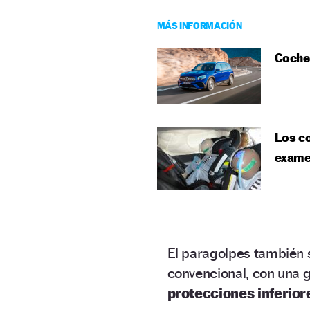
MÁS INFORMACIÓN
Coches
Los co
exam
El paragolpes también 
convencional, con una g
protecciones inferior