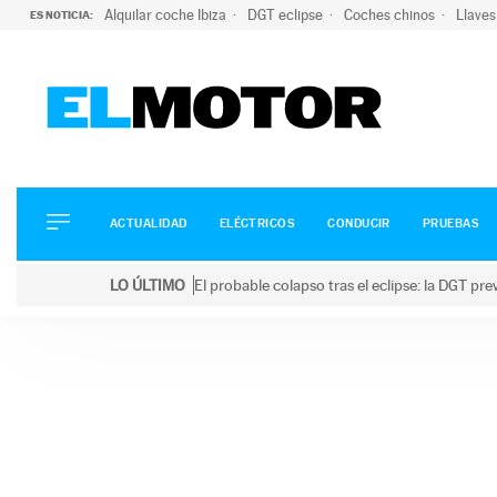
Alquilar coche Ibiza
DGT eclipse
Coches chinos
Llaves
ES NOTICIA:
ACTUALIDAD
ELÉCTRICOS
CONDUCIR
ACTUALIDAD
ELÉCTRICOS
CONDUCIR
PRUEBAS
PRUEBAS
Saltar
VIRALES
LO ÚLTIMO
El probable colapso tras el eclipse: la DGT p
al
PODCAST
LO ÚLTIMO
El probable colapso tras el eclipse: la DGT prevé u
contenido
MOTOS
TECNOLOGÍA
SUPERCOCHES
MOTORTV
PREMIOS
SERVICIOS