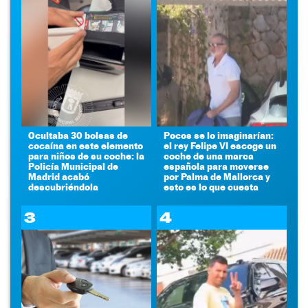
Ocultaba 30 bolsas de
Pocos se lo imaginarían:
cocaína en este elemento
el rey Felipe VI escoge un
para niños de su coche: la
coche de una marca
Policía Municipal de
española para moverse
Madrid acabó
por Palma de Mallorca y
descubriéndola
esto es lo que cuesta
3
4