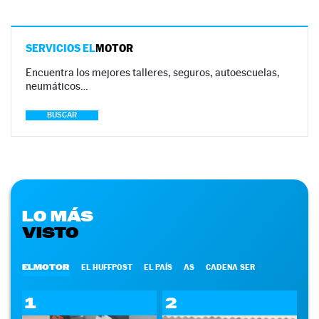
SERVICIOS EL
MOTOR
Encuentra los mejores talleres, seguros, autoescuelas,
neumáticos…
BUSCAR
LO MÁS
VISTO
ELMOTOR
EL HUFFPOST
EL PAÍS
AS
CADENA SER
1
2