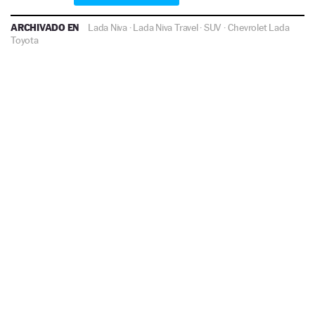
ARCHIVADO EN
Lada Niva
·
Lada Niva Travel
·
SUV
·
Chevrolet
Lada
Toyota