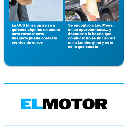
La OCU lanza un aviso a
Se encontró a Leo Messi
quienes alquilen un coche
en un aparcamiento... y
este verano: este
descubrió la bestia que
despiste puede costarte
conduce: no es un Ferrari
cientos de euros
ni un Lamborghini y esto
es lo que cuesta