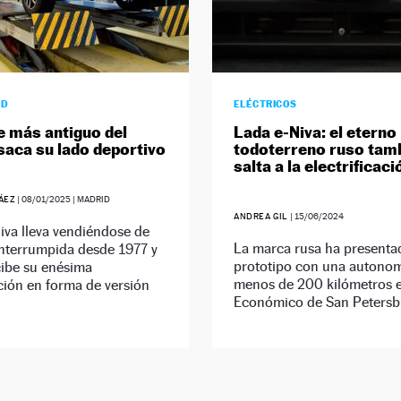
AD
ELÉCTRICOS
e más antiguo del
Lada e-Niva: el eterno
aca su lado deportivo
todoterreno ruso tam
salta a la electrificaci
ÁEZ
|
08/01/2025
| MADRID
ANDREA GIL
|
15/06/2024
iva lleva vendiéndose de
La marca rusa ha presenta
interrumpida desde 1977 y
prototipo con una autonom
cibe su enésima
menos de 200 kilómetros e
ción en forma de versión
Económico de San Petersb