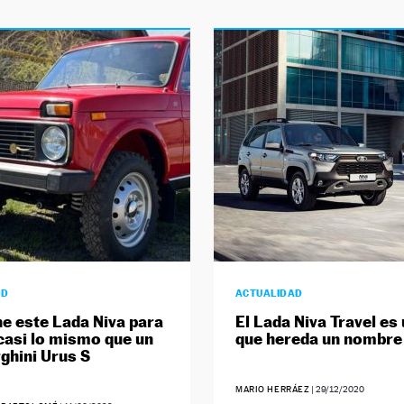
AD
ACTUALIDAD
ne este Lada Niva para
El Lada Niva Travel es
casi lo mismo que un
que hereda un nombre
hini Urus S
MARIO HERRÁEZ
|
29/12/2020