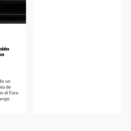
bién
ón
do un
ía de
n el Foro
urgo.