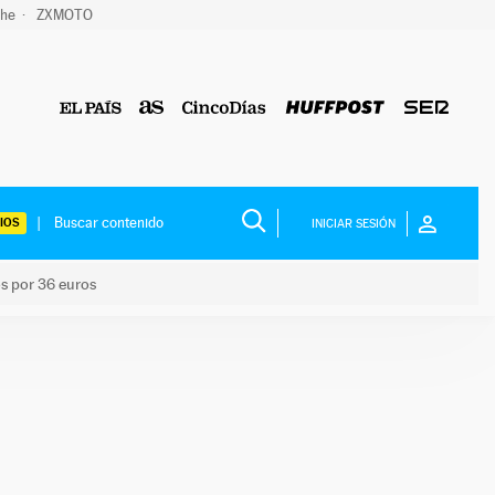
che
ZXMOTO
IOS
INICIAR SESIÓN
os por 36 euros
los niños por 36 euros