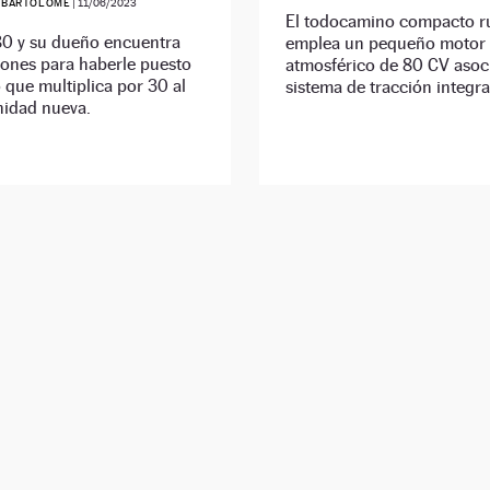
 BARTOLOMÉ
|
11/06/2023
El todocamino compacto r
80 y su dueño encuentra
emplea un pequeño motor 
zones para haberle puesto
atmosférico de 80 CV asoc
 que multiplica por 30 al
sistema de tracción integra
nidad nueva.