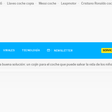
-16
Llaves coche copia
Messi coche
Leapmotor
Cristiano Ronaldo co
SERVIC
VIRALES
TECNOLOGÍA
NEWSLETTER
una buena solución: un cojín para el coche que puede salvar la vida de los niñ
ena solución: un cojín para el coche que puede salvar la vida de 