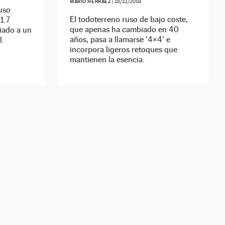
MARIO HERRÁEZ
|
18/12/2019
uso
El todoterreno ruso de bajo coste,
1.7
que apenas ha cambiado en 40
iado a un
años, pasa a llamarse ‘4×4’ e
l.
incorpora ligeros retoques que
mantienen la esencia.