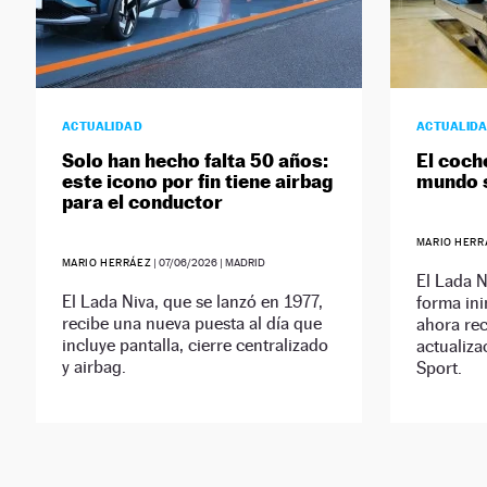
ACTUALIDAD
ACTUALID
Solo han hecho falta 50 años:
El coch
este icono por fin tiene airbag
mundo s
para el conductor
MARIO HERR
MARIO HERRÁEZ
|
07/06/2026
| MADRID
El Lada N
El Lada Niva, que se lanzó en 1977,
forma in
recibe una nueva puesta al día que
ahora re
incluye pantalla, cierre centralizado
actualiza
y airbag.
Sport.