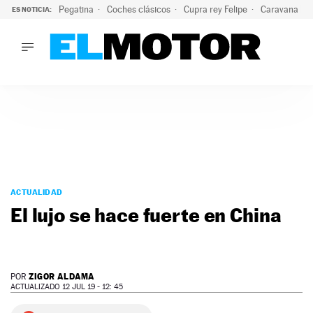
Pegatina
Coches clásicos
Cupra rey Felipe
Caravana lig
ES NOTICIA:
LO ÚLTIMO
El hiperdeportivo que desafía todas las tendencias: V12 a
LO ÚLTIMO
El hiperdeportivo que desafía todas las tendencias: V12 at
ACTUALIDAD
ELÉCTRICOS
CONDUCIR
PRUEBAS
Saltar
VIRALES
al
ACTUALIDAD
PODCAST
contenido
El lujo se hace fuerte en China
MOTOS
TECNOLOGÍA
SUPERCOCHES
MOTORTV
ZIGOR ALDAMA
POR
PREMIOS
ACTUALIZADO 12 JUL 19 - 12: 45
SERVICIOS