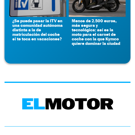
¿Se puede pasar la ITV en
Menos de 2.500 euros,
una comunidad autónoma
más segura y
distinta a la de
tecnológica: así es la
matriculación del coche
moto para el carnet de
si te toca en vacaciones?
coche con la que Kymco
quiere dominar la ciudad