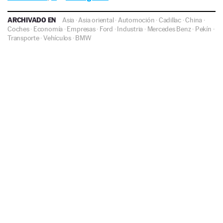
ARCHIVADO EN
Asia
·
Asia oriental
·
Automoción
·
Cadillac
·
China
·
Coches
·
Economía
·
Empresas
·
Ford
·
Industria
·
Mercedes Benz
·
Pekín
·
Transporte
·
Vehículos
·
BMW