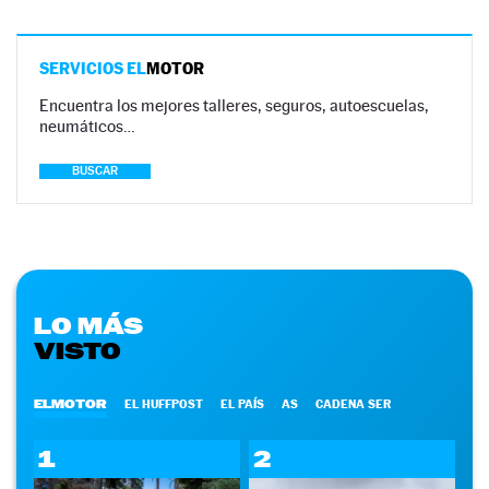
SERVICIOS EL
MOTOR
Encuentra los mejores talleres, seguros, autoescuelas,
neumáticos…
BUSCAR
LO MÁS
VISTO
ELMOTOR
EL HUFFPOST
EL PAÍS
AS
CADENA SER
1
2