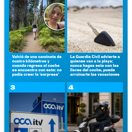
Volvió de una caminata de
La Guardia Civil advierte a
cuatro kilómetros y
quienes van a la playa:
cuando regresa al coche
nunca hagas esto con las
se encuentra con esto: no
llaves del coche, puede
podía creer la 'sorpresa'
arruinarte las vacaciones
3
4