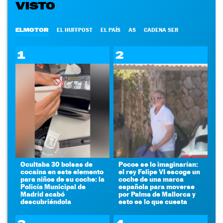
VISTO
ELMOTOR
EL HUFFPOST
EL PAÍS
AS
CADENA SER
1
2
Ocultaba 30 bolsas de
Pocos se lo imaginarían:
cocaína en este elemento
el rey Felipe VI escoge un
para niños de su coche: la
coche de una marca
Policía Municipal de
española para moverse
Madrid acabó
por Palma de Mallorca y
descubriéndola
esto es lo que cuesta