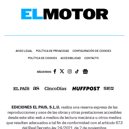
AVISO LEGAL
POLÍTICA DE PRIVACIDAD
CONFIGURACIÓN DE COOKIES
POLÍTICA DE COOKIES
ACCESIBILIDAD
CONTACTO
SÍGUENOS:
EDICIONES EL PAIS, S.L.U.
realiza una reserva expresa de las
reproducciones y usos de las obras y otras prestaciones accesibles
desde este sitio web a medios de lectura mecánica u otros medios
que resulten adecuados a tal fin de conformidad con el artículo 67.3
del Real Decreto-ley 24/2021, de 2 de noviembre.