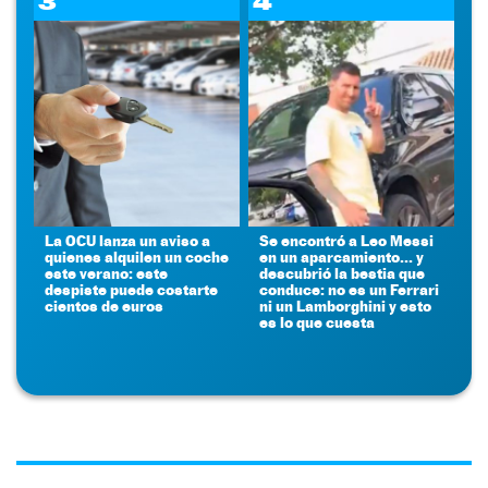
3
4
La OCU lanza un aviso a
Se encontró a Leo Messi
quienes alquilen un coche
en un aparcamiento... y
este verano: este
descubrió la bestia que
despiste puede costarte
conduce: no es un Ferrari
cientos de euros
ni un Lamborghini y esto
es lo que cuesta