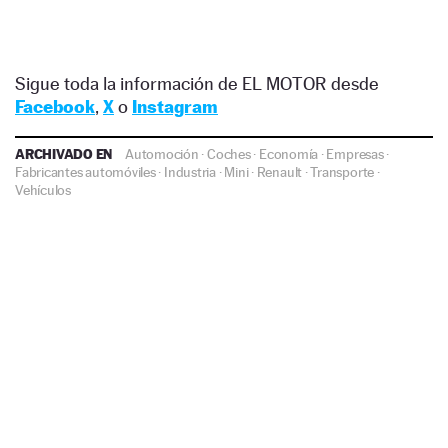
Sigue toda la información de EL MOTOR desde
Facebook
,
X
o
Instagram
ARCHIVADO EN
Automoción
·
Coches
·
Economía
·
Empresas
·
Fabricantes automóviles
·
Industria
·
Mini
·
Renault
·
Transporte
·
Vehículos