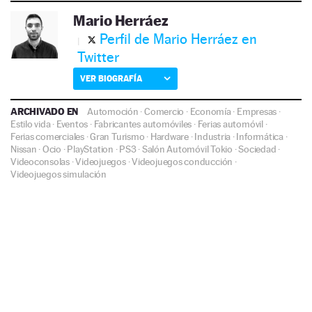
Mario Herráez
Perfil de Mario Herráez en
Twitter
VER BIOGRAFÍA
ARCHIVADO EN
Automoción
·
Comercio
·
Economía
·
Empresas
·
Estilo vida
·
Eventos
·
Fabricantes automóviles
·
Ferias automóvil
·
Ferias comerciales
·
Gran Turismo
·
Hardware
·
Industria
·
Informática
·
Nissan
·
Ocio
·
PlayStation
·
PS3
·
Salón Automóvil Tokio
·
Sociedad
·
Videoconsolas
·
Videojuegos
·
Videojuegos conducción
·
Videojuegos simulación