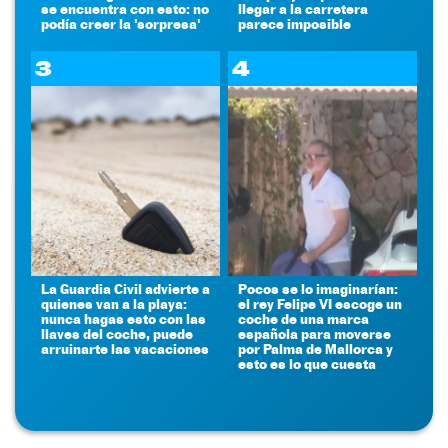
se encuentra con esto: no
llegar a la carretera
podía creer la 'sorpresa'
parece imposible
3
4
La Guardia Civil advierte a
Pocos se lo imaginarían:
quienes van a la playa:
el rey Felipe VI escoge un
nunca hagas esto con las
coche de una marca
llaves del coche, puede
española para moverse
arruinarte las vacaciones
por Palma de Mallorca y
esto es lo que cuesta