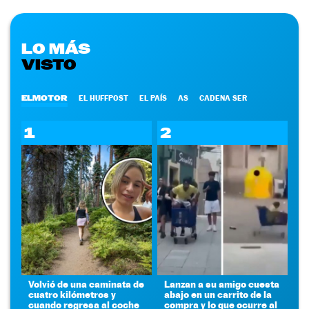
LO MÁS
VISTO
ELMOTOR
EL HUFFPOST
EL PAÍS
AS
CADENA SER
1
2
Volvió de una caminata de
Lanzan a su amigo cuesta
cuatro kilómetros y
abajo en un carrito de la
cuando regresa al coche
compra y lo que ocurre al