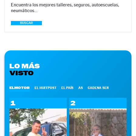
Encuentra los mejores talleres, seguros, autoescuelas,
neumáticos…
BUSCAR
LO MÁS
VISTO
ELMOTOR
EL HUFFPOST
EL PAÍS
AS
CADENA SER
1
2