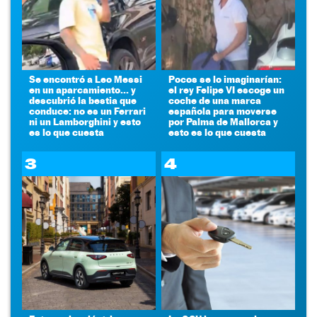
Se encontró a Leo Messi
Pocos se lo imaginarían:
en un aparcamiento... y
el rey Felipe VI escoge un
descubrió la bestia que
coche de una marca
conduce: no es un Ferrari
española para moverse
ni un Lamborghini y esto
por Palma de Mallorca y
es lo que cuesta
esto es lo que cuesta
3
4