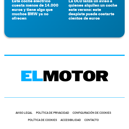
Este coche eléctrico
La OCU lanza un aviso a
cuesta menos de 14.000
quienes alquilen un coche
euros y tiene algo que
este verano: este
muchos BMW ya no
despiste puede costarte
ofrecen
cientos de euros
AVISO LEGAL
POLÍTICA DE PRIVACIDAD
CONFIGURACIÓN DE COOKIES
POLÍTICA DE COOKIES
ACCESIBILIDAD
CONTACTO