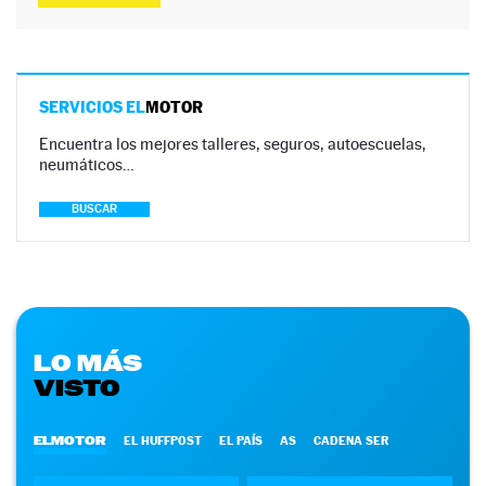
SERVICIOS EL
MOTOR
Encuentra los mejores talleres, seguros, autoescuelas,
neumáticos…
BUSCAR
LO MÁS
VISTO
ELMOTOR
EL HUFFPOST
EL PAÍS
AS
CADENA SER