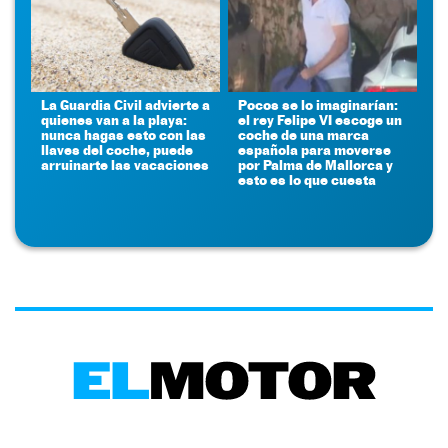
La Guardia Civil advierte a
Pocos se lo imaginarían:
quienes van a la playa:
el rey Felipe VI escoge un
nunca hagas esto con las
coche de una marca
llaves del coche, puede
española para moverse
arruinarte las vacaciones
por Palma de Mallorca y
esto es lo que cuesta