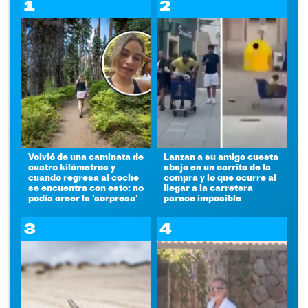
1
2
Volvió de una caminata de
Lanzan a su amigo cuesta
cuatro kilómetros y
abajo en un carrito de la
cuando regresa al coche
compra y lo que ocurre al
se encuentra con esto: no
llegar a la carretera
podía creer la 'sorpresa'
parece imposible
3
4