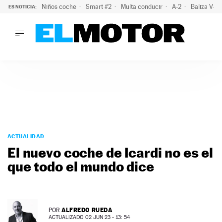
Niños coche
Smart #2
Multa conducir
A-2
Baliza V-1
ES NOTICIA:
LO ÚLTIMO
El probable colapso tras el eclipse: la DGT prevé un millón 
LO ÚLTIMO
El probable colapso tras el eclipse: la DGT prevé un millón 
ACTUALIDAD
ELÉCTRICOS
CONDUCIR
PRUEBAS
Saltar
VIRALES
al
ACTUALIDAD
PODCAST
contenido
El nuevo coche de Icardi no es el
MOTOS
que todo el mundo dice
TECNOLOGÍA
SUPERCOCHES
MOTORTV
PREMIOS
ALFREDO RUEDA
POR
SERVICIOS
ACTUALIZADO 02 JUN 23 - 13: 54