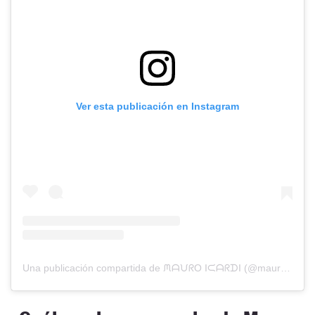
Ver esta publicación en Instagram
Una publicación compartida de ᙏᗩᙀᖇO IᙅᗩᖇᗪI (@mauroicardi)