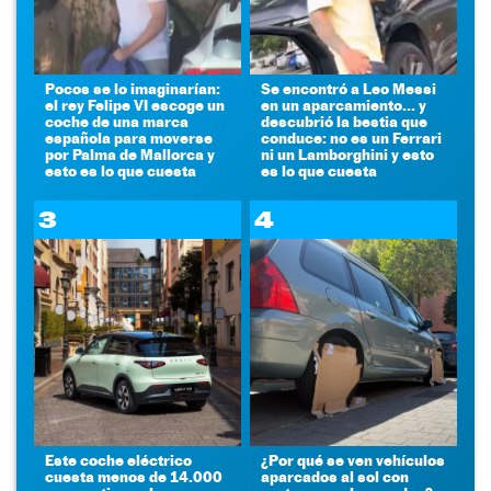
Pocos se lo imaginarían:
Se encontró a Leo Messi
el rey Felipe VI escoge un
en un aparcamiento... y
coche de una marca
descubrió la bestia que
española para moverse
conduce: no es un Ferrari
por Palma de Mallorca y
ni un Lamborghini y esto
esto es lo que cuesta
es lo que cuesta
3
4
Este coche eléctrico
¿Por qué se ven vehículos
cuesta menos de 14.000
aparcados al sol con