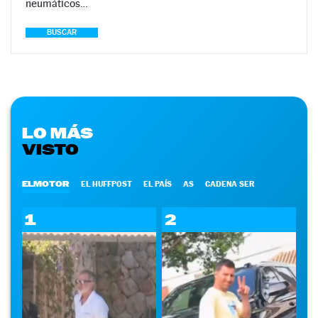
neumáticos…
BUSCAR
LO MÁS
VISTO
ELMOTOR
EL HUFFPOST
EL PAÍS
AS
CADENA SER
1
2