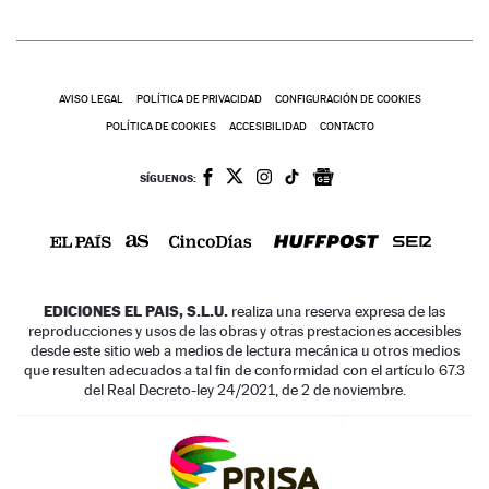
AVISO LEGAL
POLÍTICA DE PRIVACIDAD
CONFIGURACIÓN DE COOKIES
POLÍTICA DE COOKIES
ACCESIBILIDAD
CONTACTO
SÍGUENOS:
EDICIONES EL PAIS, S.L.U.
realiza una reserva expresa de las
reproducciones y usos de las obras y otras prestaciones accesibles
desde este sitio web a medios de lectura mecánica u otros medios
que resulten adecuados a tal fin de conformidad con el artículo 67.3
del Real Decreto-ley 24/2021, de 2 de noviembre.