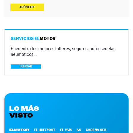
APÚNTATE
SERVICIOS EL
MOTOR
Encuentra los mejores talleres, seguros, autoescuelas,
neumáticos…
BUSCAR
LO MÁS
VISTO
ELMOTOR
EL HUFFPOST
EL PAÍS
AS
CADENA SER