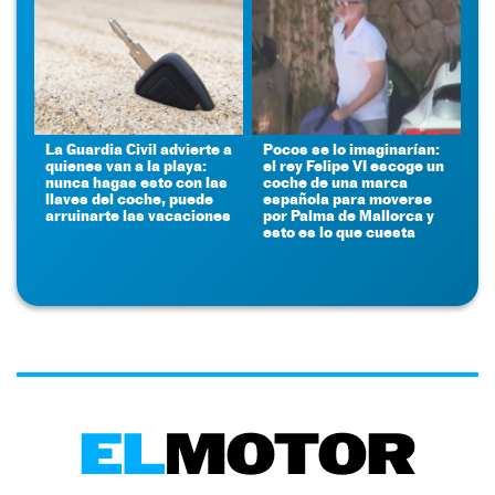
La Guardia Civil advierte a
Pocos se lo imaginarían:
quienes van a la playa:
el rey Felipe VI escoge un
nunca hagas esto con las
coche de una marca
llaves del coche, puede
española para moverse
arruinarte las vacaciones
por Palma de Mallorca y
esto es lo que cuesta