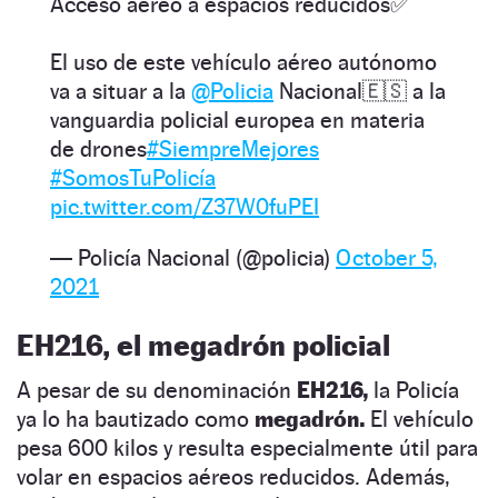
Acceso aéreo a espacios reducidos✅
El uso de este vehículo aéreo autónomo
va a situar a la
@Policia
Nacional🇪🇸 a la
vanguardia policial europea en materia
de drones
#SiempreMejores
#SomosTuPolicía
pic.twitter.com/Z37W0fuPEI
— Policía Nacional (@policia)
October 5,
2021
EH216
, el megadrón policial
A pesar de su denominación
EH216,
la Policía
ya lo ha bautizado como
megadrón.
El vehículo
pesa 600 kilos y resulta especialmente útil para
volar en espacios aéreos reducidos. Además,