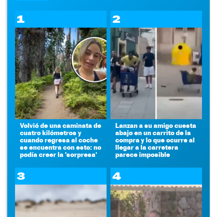
1
2
Volvió de una caminata de
Lanzan a su amigo cuesta
cuatro kilómetros y
abajo en un carrito de la
cuando regresa al coche
compra y lo que ocurre al
se encuentra con esto: no
llegar a la carretera
podía creer la 'sorpresa'
parece imposible
3
4