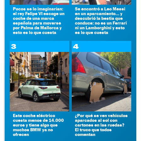
Pocos se lo imaginarían:
Se encontró a Leo Messi
el rey Felipe VI escoge un
en un aparcamiento... y
coche de una marca
descubrió la bestia que
española para moverse
conduce: no es un Ferrari
por Palma de Mallorca y
ni un Lamborghini y esto
esto es lo que cuesta
es lo que cuesta
3
4
Este coche eléctrico
¿Por qué se ven vehículos
cuesta menos de 14.000
aparcados al sol con
euros y tiene algo que
cartones en las ruedas?
muchos BMW ya no
El truco que todos
ofrecen
comentan