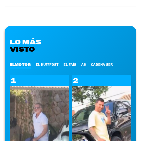
LO MÁS
VISTO
ELMOTOR
EL HUFFPOST
EL PAÍS
AS
CADENA SER
1
2