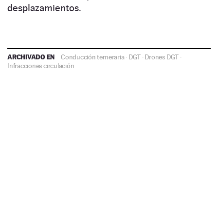
desplazamientos.
ARCHIVADO EN
Conducción temeraria
·
DGT
·
Drones DGT
·
Infracciones circulación