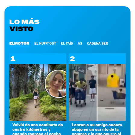
LO MÁS
VISTO
ELMOTOR
EL HUFFPOST
EL PAÍS
AS
CADENA SER
1
2
Volvió de una caminata de
Lanzan a su amigo cuesta
cuatro kilómetros y
abajo en un carrito de la
cuando regresa al coche
compra y lo que ocurre al