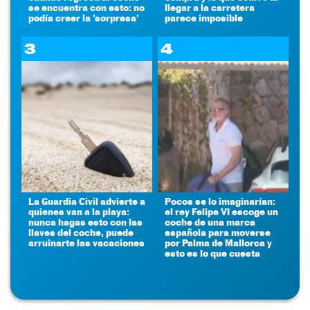
se encuentra con esto: no
llegar a la carretera
podía creer la 'sorpresa'
parece imposible
3
4
La Guardia Civil advierte a
Pocos se lo imaginarían:
quienes van a la playa:
el rey Felipe VI escoge un
nunca hagas esto con las
coche de una marca
llaves del coche, puede
española para moverse
arruinarte las vacaciones
por Palma de Mallorca y
esto es lo que cuesta