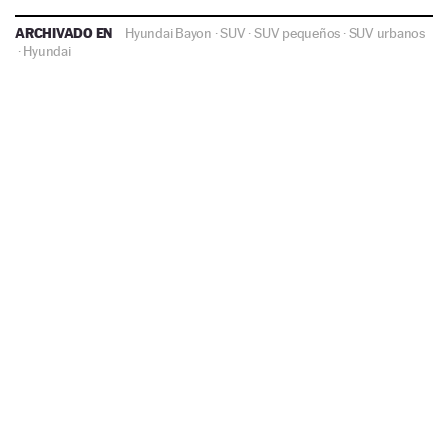
ARCHIVADO EN
Hyundai Bayon
·
SUV
·
SUV pequeños
·
SUV urbanos
·
Hyundai