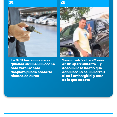
3
4
La OCU lanza un aviso a
Se encontró a Leo Messi
quienes alquilen un coche
en un aparcamiento... y
este verano: este
descubrió la bestia que
despiste puede costarte
conduce: no es un Ferrari
cientos de euros
ni un Lamborghini y esto
es lo que cuesta