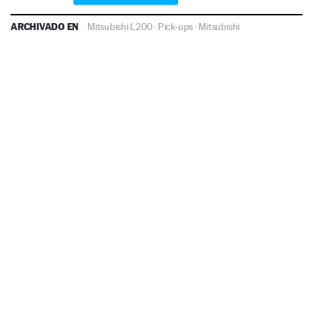
ARCHIVADO EN
Mitsubishi L200
·
Pick-ups
·
Mitsubishi