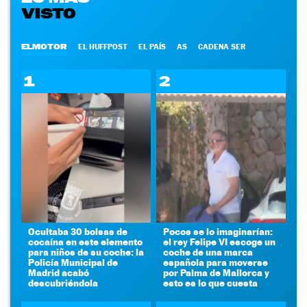
VISTO
ELMOTOR
EL HUFFPOST
EL PAÍS
AS
CADENA SER
1
2
Ocultaba 30 bolsas de
Pocos se lo imaginarían:
cocaína en este elemento
el rey Felipe VI escoge un
para niños de su coche: la
coche de una marca
Policía Municipal de
española para moverse
Madrid acabó
por Palma de Mallorca y
descubriéndola
esto es lo que cuesta