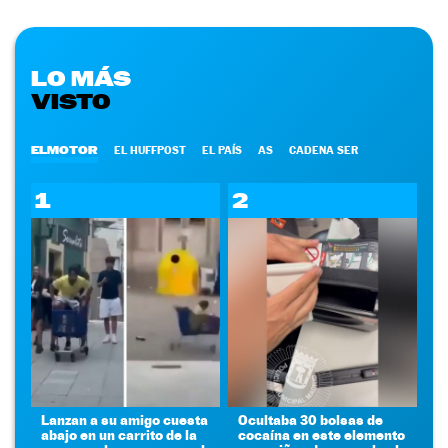
LO MÁS
VISTO
ELMOTOR
EL HUFFPOST
EL PAÍS
AS
CADENA SER
1
2
Lanzan a su amigo cuesta
Ocultaba 30 bolsas de
abajo en un carrito de la
cocaína en este elemento