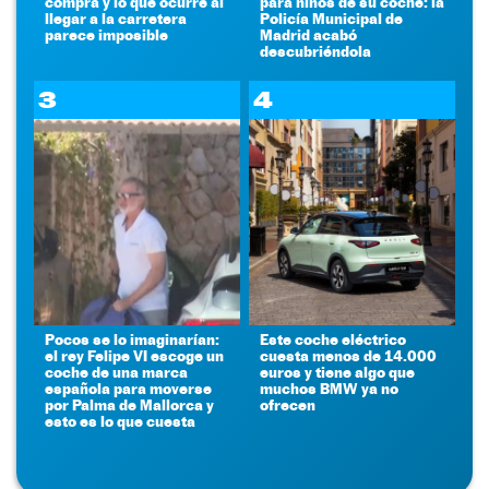
compra y lo que ocurre al
para niños de su coche: la
llegar a la carretera
Policía Municipal de
parece imposible
Madrid acabó
descubriéndola
3
4
Pocos se lo imaginarían:
Este coche eléctrico
el rey Felipe VI escoge un
cuesta menos de 14.000
coche de una marca
euros y tiene algo que
española para moverse
muchos BMW ya no
por Palma de Mallorca y
ofrecen
esto es lo que cuesta