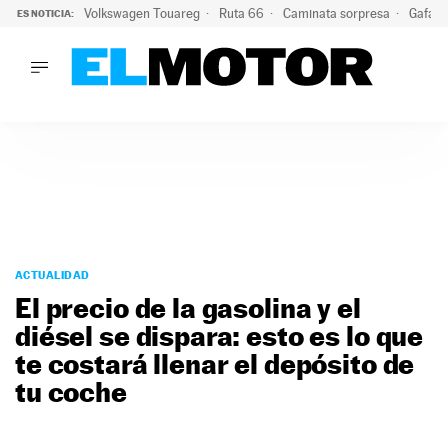
Volkswagen Touareg
Ruta 66
Caminata sorpresa
Gafas 
ES NOTICIA:
LO ÚLTIMO
Ni se te ocurra usar las gafas del eclipse al volante: el moti
LO ÚLTIMO
Ni se te ocurra usar las gafas del eclipse al volante: el motiv
ACTUALIDAD
ELÉCTRICOS
CONDUCIR
PRUEBAS
Saltar
VIRALES
al
ACTUALIDAD
PODCAST
contenido
El precio de la gasolina y el
MOTOS
diésel se dispara: esto es lo que
TECNOLOGÍA
te costará llenar el depósito de
SUPERCOCHES
MOTORTV
tu coche
PREMIOS
SERVICIOS