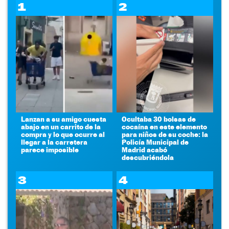
1
2
Lanzan a su amigo cuesta
Ocultaba 30 bolsas de
abajo en un carrito de la
cocaína en este elemento
compra y lo que ocurre al
para niños de su coche: la
llegar a la carretera
Policía Municipal de
parece imposible
Madrid acabó
descubriéndola
3
4