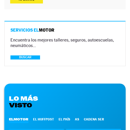
SERVICIOS EL
MOTOR
Encuentra los mejores talleres, seguros, autoescuelas,
neumáticos…
BUSCAR
LO MÁS
VISTO
ELMOTOR
EL HUFFPOST
EL PAÍS
AS
CADENA SER