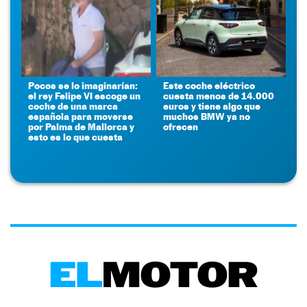
Pocos se lo imaginarían:
Este coche eléctrico
el rey Felipe VI escoge un
cuesta menos de 14.000
coche de una marca
euros y tiene algo que
española para moverse
muchos BMW ya no
por Palma de Mallorca y
ofrecen
esto es lo que cuesta