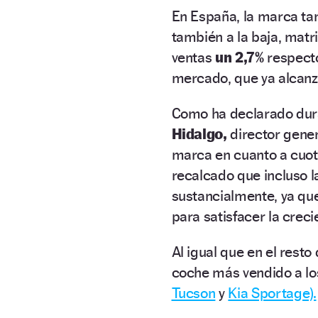
En España, la marca ta
también a la baja, matr
ventas
un 2,7%
respecto
mercado, que ya alcanza
Como ha declarado dura
Hidalgo,
director gener
marca en cuanto a cuot
recalcado que incluso l
sustancialmente, ya qu
para satisfacer la crec
Al igual que en el resto
coche más vendido a los
Tucson
y
Kia Sportage).