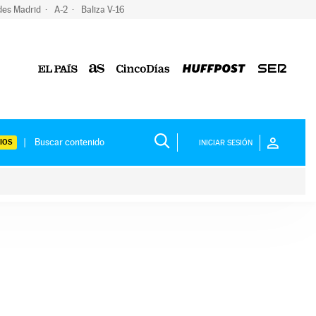
des Madrid
A-2
Baliza V-16
IOS
INICIAR SESIÓN