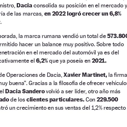
nistro,
Dacia
consolida su posición en el mercado y
ría de las marcas,
en 2022 logró crecer un 6,8%
r.
orada, la marca rumana vendió un total de
573.80
ermitido hacer un balance muy positivo. Sobre todo
netración en el mercado del automóvil ya es del
cativamente el
6,2%
que ya poseía en
2021.
 de Operaciones de Dacia,
Xavier Martinet,
la firm
uy buena”. Gracias a la filosofía de ofrecer vehículo
el
Dacia Sandero
volvió a ser líder, otro año más
ado
de los
clientes particulares.
Con
229.500
stró un crecimiento en sus ventas del 1,2% respecto