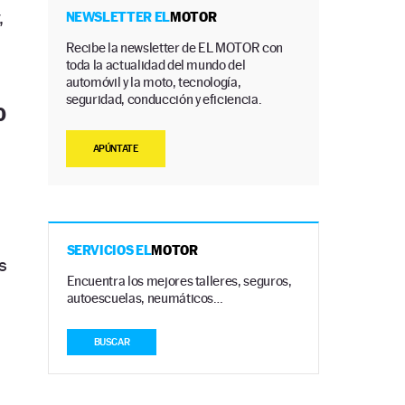
,
NEWSLETTER EL
MOTOR
Recibe la newsletter de EL MOTOR con
toda la actualidad del mundo del
automóvil y la moto, tecnología,
seguridad, conducción y eficiencia.
0
APÚNTATE
a
SERVICIOS EL
MOTOR
s
Encuentra los mejores talleres, seguros,
autoescuelas, neumáticos…
BUSCAR