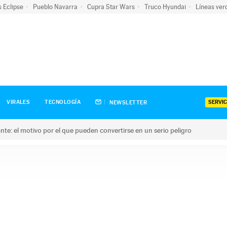
s Eclipse
Pueblo Navarra
Cupra Star Wars
Truco Hyundai
Líneas ver
SERVIC
VIRALES
TECNOLOGÍA
NEWSLETTER
olante: el motivo por el que pueden convertirse en un serio peligro
e: el motivo por el que pueden convertirse en un serio peligro